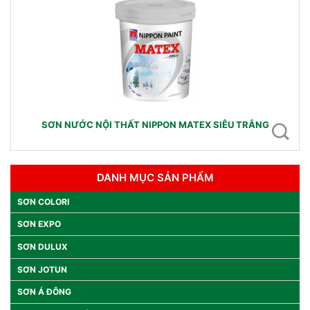
SƠN NƯỚC NỘI THẤT NIPPON MATEX SIÊU TRẮNG
DANH MỤC SẢN PHẨM
SƠN COLORI
SƠN EXPO
SƠN DULUX
SƠN JOTUN
SƠN Á ĐÔNG