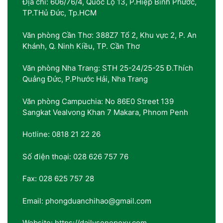
Địa chỉ: 606/76/4, Quốc Lộ 13, P.Hiệp Bình Phước,
TP.THủ Đức, Tp.HCM
Văn phòng Cần Thơ: 388Z7 Tổ 2, Khu vực 2, P. An
Khánh, Q. Ninh Kiều, TP. Cần Thơ
Văn phòng Nha Trang: STH 25-24/25-25 Đ.Thích
Quảng Đức, P.Phước Hải, Nha Trang
Văn phòng Campuchia: No 86E0 Street 139
Sangkat Vealvong Khan 7 Makara, Phnom Penh
Hotline: 0818 21 22 26
Số điện thoại: 028 626 757 76
Fax: 028 625 757 28
Email: phongduanchihao@gmail.com
Website: https://dailysonepoxy.com