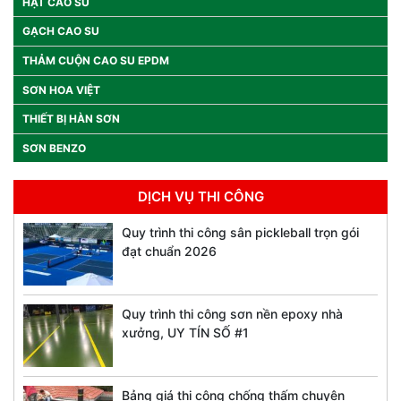
HẠT CAO SU
GẠCH CAO SU
THẢM CUỘN CAO SU EPDM
SƠN HOA VIỆT
THIẾT BỊ HÀN SƠN
SƠN BENZO
DỊCH VỤ THI CÔNG
Quy trình thi công sân pickleball trọn gói
đạt chuẩn 2026
Quy trình thi công sơn nền epoxy nhà
xưởng, UY TÍN SỐ #1
Bảng giá thi công chống thấm chuyên