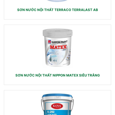
SƠN NƯỚC NỘI THẤT TERRACO TERRALAST AB
SƠN NƯỚC NỘI THẤT NIPPON MATEX SIÊU TRẮNG