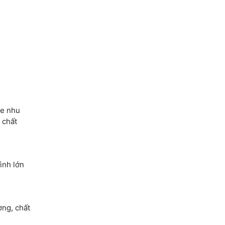
ghe nhu
 chất
̀nh lớn
̣ng, chất