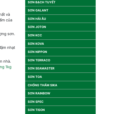
SƠN BẠCH TUYẾT
SƠN GALANT
ất và
SƠN HẢI ÂU
ấm của
SƠN JOTON
ượng sơn.
SƠN KCC
SƠN KOVA
đậm nhạt
SƠN NIPPON
SƠN TERRACO
n nhà.
ng 1kg
SƠN SEAMASTER
SƠN TOA
CHỐNG THẤM SIKA
SƠN RAINBOW
SƠN SPEC
SƠN TISON