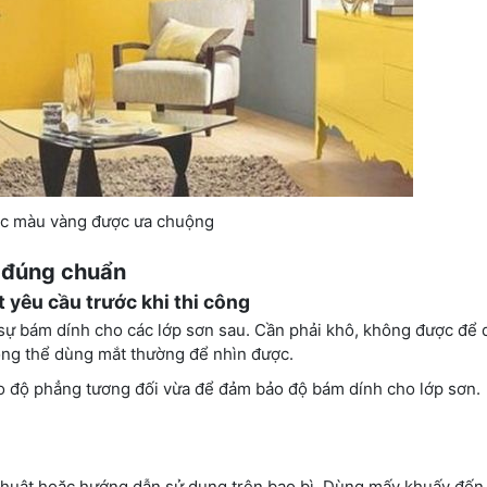
c màu vàng được ưa chuộng
g đúng chuẩn
̣t yêu cầu trước khi thi công
h sự bám dính cho các lớp sơn sau. Cần phải khô, không được để 
ng thể dùng mắt thường để nhìn được.
̣o độ phẳng tương đối vừa để đảm bảo độ bám dính cho lớp sơn.
̃ thuật hoặc hướng dẫn sử dụng trên bao bì. Dùng mấy khuấy đến