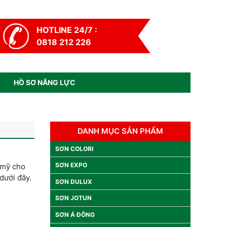
HOTLINE 24/7 :
0818 212 226
HỒ SƠ NĂNG LỰC
DANH MỤC SẢN PHẨM
SƠN COLORI
SƠN EXPO
 mỹ cho
dưới đây.
SƠN DULUX
SƠN JOTUN
SƠN Á ĐÔNG