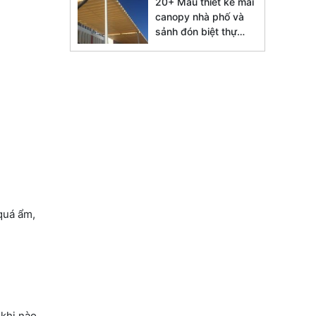
20+ Mẫu thiết kế mái
canopy nhà phố và
sảnh đón biệt thự
đẹp 2026
quá ẩm,
 khi nào