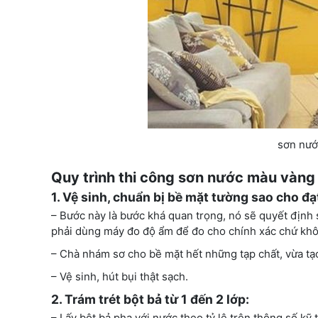
sơn nướ
Quy trình thi công sơn nước màu vàn
1. Vệ sinh, chuẩn bị bề mặt tường sao cho đa
– Bước này là bước khá quan trọng, nó sẽ quyết địn
phải dùng máy đo độ ẩm để đo cho chính xác chứ khô
– Chà nhám sơ cho bề mặt hết những tạp chất, vừa ta
– Vệ sinh, hút bụi thật sạch.
2. Trám trét bột bả từ 1 đến 2 lớp:
– Lấy bột bả pha với nước theo tỷ lệ trên thông số ky