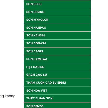
SƠN BOSS
SƠN SPRING
SƠN MYKOLOR
SƠN NANPAO
SƠN KANSAI
SƠN DONASA
SƠN CADIN
SƠN SAMHWA
HẠT CAO SU
GẠCH CAO SU
THẢM CUỘN CAO SU EPDM
SƠN HOA VIỆT
uộng không
THIẾT BỊ HÀN SƠN
SƠN BENZO