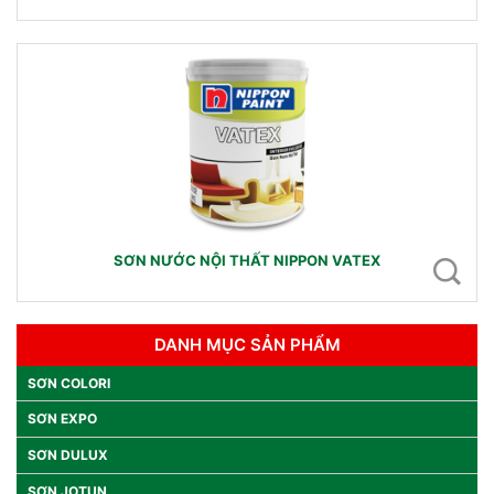
SƠN NƯỚC NỘI THẤT NIPPON VATEX
DANH MỤC SẢN PHẨM
SƠN COLORI
SƠN EXPO
SƠN DULUX
SƠN JOTUN