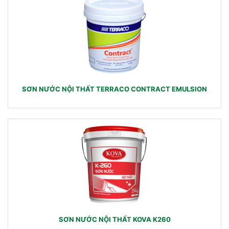
SƠN NƯỚC NỘI THẤT TERRACO CONTRACT EMULSION
SƠN NƯỚC NỘI THẤT KOVA K260