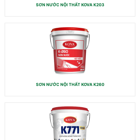
SƠN NƯỚC NỘI THẤT KOVA K203
SƠN NƯỚC NỘI THẤT KOVA K260