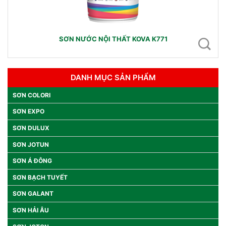
SƠN NƯỚC NỘI THẤT KOVA K771
DANH MỤC SẢN PHẨM
SƠN COLORI
SƠN EXPO
SƠN DULUX
SƠN JOTUN
SƠN Á ĐÔNG
SƠN BẠCH TUYẾT
SƠN GALANT
SƠN HẢI ÂU