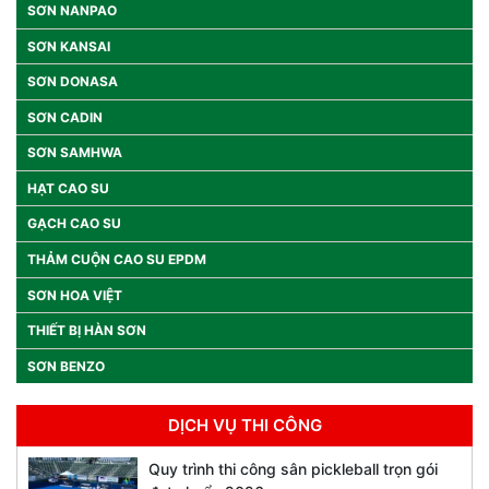
SƠN NANPAO
SƠN KANSAI
SƠN DONASA
SƠN CADIN
SƠN SAMHWA
HẠT CAO SU
GẠCH CAO SU
THẢM CUỘN CAO SU EPDM
SƠN HOA VIỆT
THIẾT BỊ HÀN SƠN
SƠN BENZO
DỊCH VỤ THI CÔNG
Quy trình thi công sân pickleball trọn gói