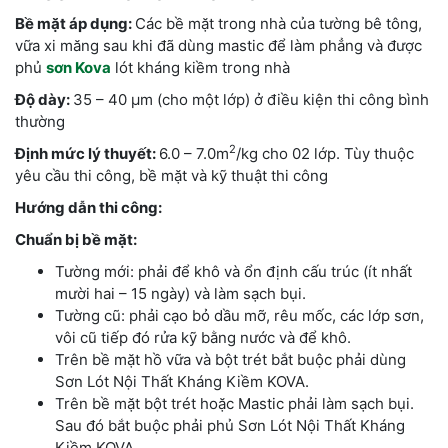
Bề mặt áp dụng:
Các bề mặt trong nhà của tường bê tông,
vữa xi măng sau khi đã dùng mastic để làm phẳng và được
phủ
sơn Kova
lót kháng kiềm trong nhà
Độ dày:
35 – 40 µm (cho một lớp) ở điều kiện thi công bình
thường
2
Định mức lý thuyết:
6.0 – 7.0m
/kg cho 02 lớp. Tùy thuộc
yêu cầu thi công, bề mặt và kỹ thuật thi công
Hướng dẫn thi công:
Chuẩn bị bề mặt:
Tường mới: phải để khô và ổn định cấu trúc (ít nhất
mười hai – 15 ngày) và làm sạch bụi.
Tường cũ: phải cạo bỏ dầu mỡ, rêu mốc, các lớp sơn,
vôi cũ tiếp đó rửa kỹ bằng nước và để khô.
Trên bề mặt hồ vữa và bột trét bắt buộc phải dùng
Sơn Lót Nội Thất Kháng Kiềm KOVA.
Trên bề mặt bột trét hoặc Mastic phải làm sạch bụi.
Sau đó bắt buộc phải phủ Sơn Lót Nội Thất Kháng
Kiềm KOVA