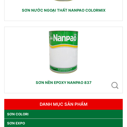
SƠN NƯỚC NGOẠI THẤT NANPAO COLORMIX
SƠN NỀN EPOXY NANPAO 837
DANH MỤC SẢN PHẨM
SƠN COLORI
SƠN EXPO