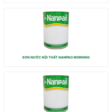
SƠN NƯỚC NỘI THẤT NANPAO MORNING