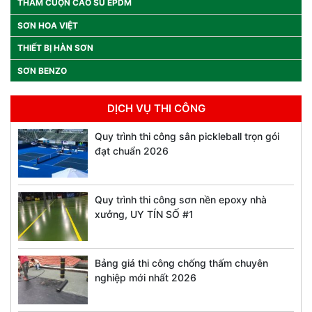
THẢM CUỘN CAO SU EPDM
SƠN HOA VIỆT
THIẾT BỊ HÀN SƠN
SƠN BENZO
DỊCH VỤ THI CÔNG
Quy trình thi công sân pickleball trọn gói
đạt chuẩn 2026
Quy trình thi công sơn nền epoxy nhà
xưởng, UY TÍN SỐ #1
Bảng giá thi công chống thấm chuyên
nghiệp mới nhất 2026