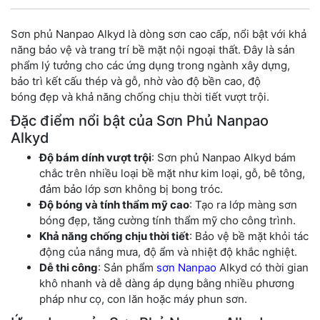
Sơn phủ
Nanpao Alkyd là
dòng sơn cao
cấp, nổi bật
với khả
năng
bảo vệ và tran
g trí bề mặt nội
ngoại thất. Đây
là sản
phẩm lý
tưởng cho các
ứng dụng tron
g ngành xây dựng
,
bảo trì kết
cấu thép và g
ỗ, nhờ vào độ
bền cao, độ
bóng
đẹp và khả năng
chống chịu thời
tiết vượt tr
ội.
Đặc điểm nổi bật của Sơn Phủ Nanpao
Alkyd
Độ bám dính vượt trội
: Sơn phủ Nanpao Alkyd bám
chắc trên nhiều loại bề mặt như kim loại, gỗ, bê tông,
đảm bảo lớp sơn không bị bong tróc.
Độ bóng và tính thẩm mỹ cao
: Tạo ra lớp màng sơn
bóng đẹp, tăng cường tính thẩm mỹ cho công trình.
Khả năng chống chịu thời tiết
: Bảo vệ bề mặt khỏi tác
động của nắng mưa, độ ẩm và nhiệt độ khắc nghiệt.
Dễ thi công
: Sản phẩm
sơn Nanpao
Alkyd có thời gian
khô nhanh và dễ dàng áp dụng bằng nhiều phương
pháp như cọ, con lăn hoặc máy phun sơn.