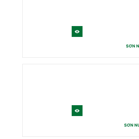
SƠN N
SƠN N