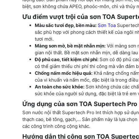
biệt, sơn không chứa APEO, phoóc-môn, chì và thủy n
Ưu điểm vượt trội của sơn TOA Superte
Màu sắc tươi đẹp, bền màu:
Sơn Toa
Supertech
sắc phù hợp với phong cách thiết kế của ngôi n
tươi mới.
Màng sơn mờ, bề mặt nhẵn mịn:
Với màng sơn m
gian nội thất. Bề mặt sơn nhẵn mịn, dễ dàng lau 
Độ phủ cao, tiết kiệm chi phí:
Sơn có độ phủ cao
có thể giảm thiểu chi phí thi công mà vẫn đảm b
Chống nấm mốc hiệu quả:
Khả năng chống nấm 
của vi khuẩn và nấm mốc, đặc biệt là trong điều
An toàn cho sức khỏe:
Sơn không chứa các chất
sức khỏe của người sử dụng, đặc biệt là trẻ em v
Ứng dụng của sơn TOA Supertech Pro 
Sơn nước nội thất Supertech Pro Int thích hợp sử dụn
thạch cao, bê tông, gạch,… Sản phẩm này là lựa chọn 
các công trình công cộng khác.
Hướng dẫn thi công sơn TOA Supertech