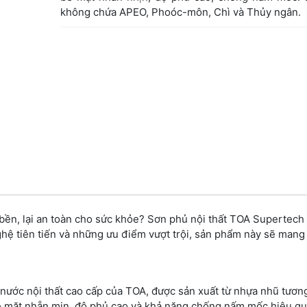
không chứa APEO, Phoóc-môn, Chì và Thủy ngân.
 bền, lại an toàn cho sức khỏe? Sơn phủ nội thất TOA Supertech 
ghệ tiên tiến và những ưu điểm vượt trội, sản phẩm này sẽ mang
 nước nội thất cao cấp của TOA, được sản xuất từ nhựa nhũ tươn
ề mặt nhẵn mịn, độ phủ cao và khả năng chống nấm mốc hiệu qu