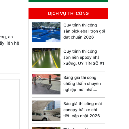
DỊCH VỤ THI CÔNG
Quy trình thi công
sân pickleball trọn gói
ững, an
đạt chuẩn 2026
ãy liên hệ
Quy trình thi công
sơn nền epoxy nhà
xưởng, UY TÍN SỐ #1
Bảng giá thi công
chống thấm chuyên
nghiệp mới nhất
2026
Báo giá thi công mái
canopy bãi xe chi
tiết, cập nhật 2026