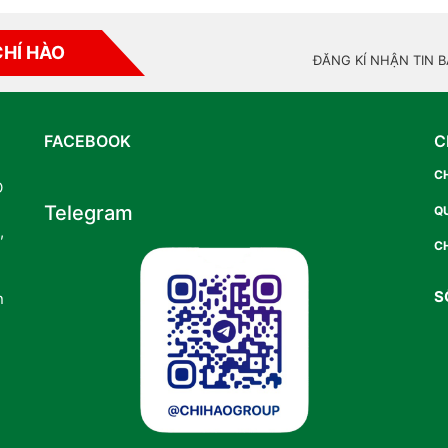
CHÍ HÀO
ĐĂNG KÍ NHẬN TIN 
FACEBOOK
C
C
O
Telegram
Q
,
CH
S
n