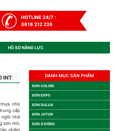
HOTLINE 24/7 :
0818 212 226
HỒ SƠ NĂNG LỰC
DANH MỤC SẢN PHẨM
 INT
SƠN COLORI
SƠN EXPO
 nhựa nhũ
SƠN DULUX
 trung cấp
SƠN JOTUN
g ngôi nhà
g sơn mờ,
SƠN Á ĐÔNG
 Sản phẩm