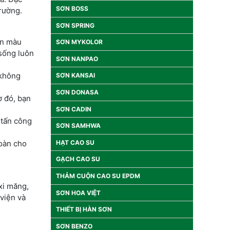
SƠN BOSS
rường.
SƠN SPRING
ọn màu
SƠN MYKOLOR
 sống luôn
SƠN NANPAO
 không
SƠN KANSAI
SƠN DONASA
ờ đó, bạn
SƠN CADIN
 tấn công
SƠN SAMHWA
HẠT CAO SU
oàn cho
GẠCH CAO SU
THẢM CUỘN CAO SU EPDM
xi măng,
SƠN HOA VIỆT
viện và
THIẾT BỊ HÀN SƠN
SƠN BENZO