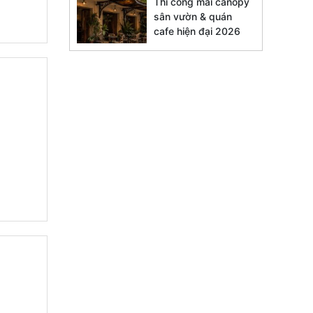
Thi công mái canopy
sân vườn & quán
cafe hiện đại 2026