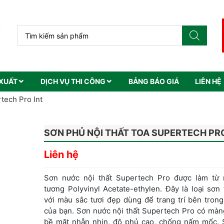
XUẤT
DỊCH VỤ THI CÔNG
BẢNG BÁO GIÁ
LIÊN HỆ
tech Pro Int
SƠN PHỦ NỘI THẤT TOA SUPERTECH PRO
Liên hệ
Sơn nước nội thất Supertech Pro được làm từ
tương Polyvinyl Acetate-ethylen. Đây là loại sơn
với màu sắc tươi đẹp dùng để trang trí bên tron
của bạn. Sơn nước nội thất Supertech Pro có màn
bề mặt nhẵn nhịn, độ phủ cao, chống nấm mốc.