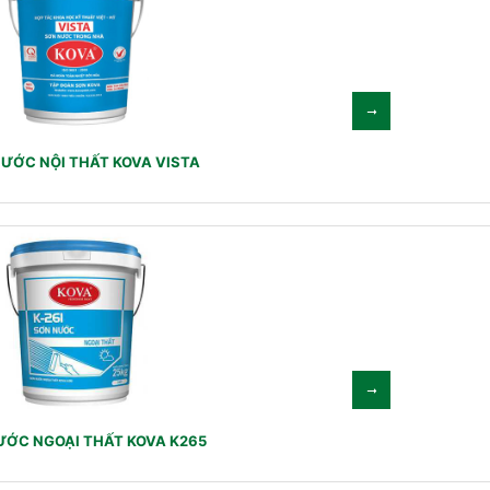
ƯỚC NỘI THẤT KOVA VISTA
ƯỚC NGOẠI THẤT KOVA K265