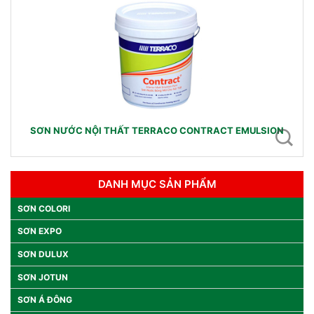
SƠN NƯỚC NỘI THẤT TERRACO CONTRACT EMULSION
DANH MỤC SẢN PHẨM
SƠN COLORI
SƠN EXPO
SƠN DULUX
SƠN JOTUN
SƠN Á ĐÔNG