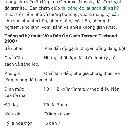
tưởng cho việc ốp lát gạch Ceramic, Mosaic, đá cẩm thạch,
đá granite… Sản phẩm giúp
thi công ốp lát gạch đúng kỹ
thuật
trên nền nhà và tường bê tông, vữa xi măng tại các
khu vực như nhà bếp, phòng tắm, mặt tiền, phòng thí
nghiệm, kho lạnh, vòm, sảnh và nhiều không gian khác.
Thông số kỹ thuật Vữa Dán Ốp Gạch Terraco Tilebond
2100 :
Sản phẩm Vữa dán ốp gạch chuyên dùng dạng bột
Chất độn Những chất độn đã phân loại kỹ , rửa
sạch và sàng lọc.
Phụ gia Chất làm dẻo, phụ gia chống thấm và
tăng cường độ bám dính
Định mức 1.0 – 1.2 kg/m²/mm tùy theo điều kiện
của bề mặt
Độ dày Tối đa 3mm
Màu sắc Trắng và xám
Tỷ lệ hòa trộn 6 đến 7