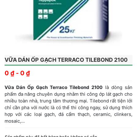
VỮA DÁN ỐP GẠCH TERRACO TILEBOND 2100
0
₫
-
0
₫
Vữa Dán Ốp Gạch Terraco Tilebond 2100
là dòng sản
phẩm đa năng chuyên dụng nhằm thi công ớp lát gạch cho
nhiều toàn nhà, trung tâm thương mại. Tilebond rất tiện lởi
chỉ cần pha với nước là có thể thi công ngay, sử dụng thích
hợp với các loại gạch, đá cẩm thạch, ceramic, clinkers,
mosaic,…
Sản phẩm này đã hết hàng hoặc không có sẵn.