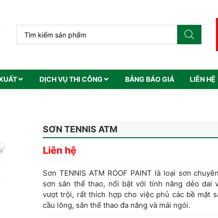
XUẤT
DỊCH VỤ THI CÔNG
BẢNG BÁO GIÁ
LIÊN HỆ
SƠN TENNIS ATM
Liên hệ
Sơn TENNIS ATM ROOF PAINT là loại sơn chuyê
sơn sân thể thao, nổi bật với tính năng dẻo dai
vượt trội, rất thích hợp cho việc phủ các bề mặt s
cầu lông, sân thể thao đa năng và mái ngói.