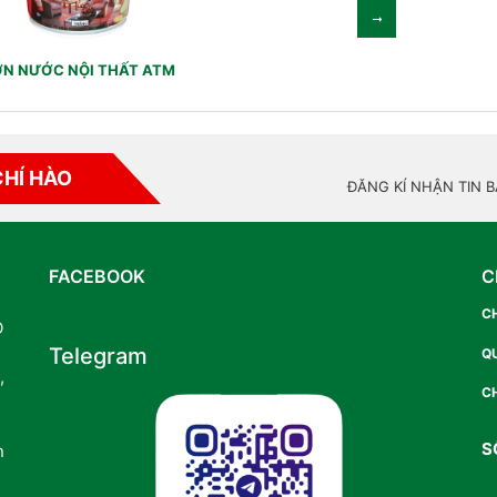
N NƯỚC NỘI THẤT ATM
CHÍ HÀO
ĐĂNG KÍ NHẬN TIN 
FACEBOOK
C
C
O
Telegram
Q
,
CH
S
n