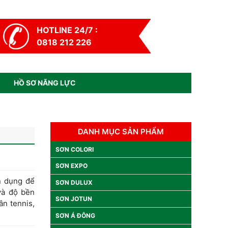
HOTLINE 24/7 :
0818 212 226
HỒ SƠ NĂNG LỰC
DANH MỤC SẢN PHẨM
SƠN COLORI
SƠN EXPO
n dụng để
SƠN DULUX
 và độ bền
SƠN JOTUN
ân tennis,
SƠN Á ĐÔNG