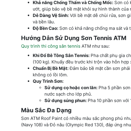
Khả năng Chống Thấm và Chống Mốc:
Sơn có k
ướt, giúp bảo vệ bề mặt khỏi sự hình thành của
Dễ Dàng Vệ Sinh:
Với bề mặt dễ chùi rửa, sơn g
và bền lâu.
Độ Bền Cao:
Sơn có khả năng chống ma sát và ti
Hướng Dẫn Sử Dụng Sơn Tennis ATM
Quy trình thi công sân tennis
ATM như sau:
Khi Đổ Bê Tông Sân Tennis:
Pha chất phụ gia ch
(100 kg). Khuấy đều trước khi trộn vào hỗn hợp x
Chuẩn Bị Bề Mặt:
Đảm bảo bề mặt cần sơn phải s
không có lồi lõm.
Quy Trình Sơn:
Sử dụng cọ hoặc con lăn:
Pha 5 phần sơn 
nước sạch cho lớp phủ.
Sử dụng súng phun:
Pha 10 phần sơn với 
Màu Sắc Đa Dạng
Sơn ATM Roof Paint có nhiều màu sắc phong phú như 
(Navy 108) và Đỏ nâu (Olympic Red 130), đáp ứng n