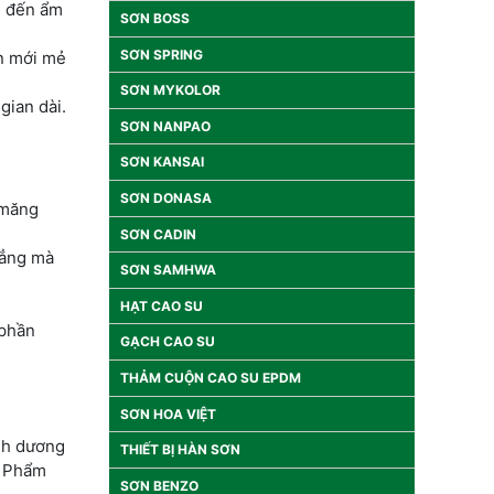
g đến ẩm
SƠN BOSS
SƠN SPRING
ôn mới mẻ
SƠN MYKOLOR
gian dài.
SƠN NANPAO
SƠN KANSAI
SƠN DONASA
 măng
SƠN CADIN
hẳng mà
SƠN SAMHWA
HẠT CAO SU
 phần
GẠCH CAO SU
THẢM CUỘN CAO SU EPDM
SƠN HOA VIỆT
nh dương
THIẾT BỊ HÀN SƠN
n Phẩm
SƠN BENZO