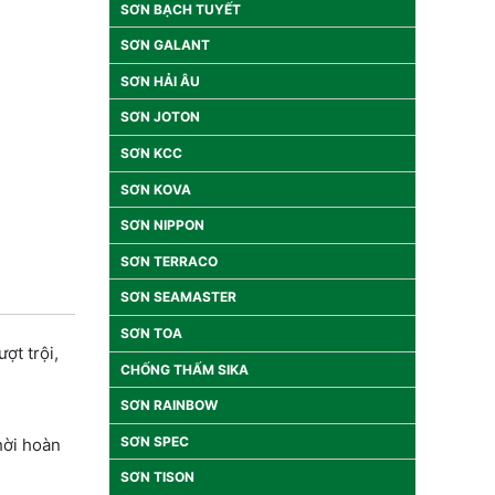
SƠN BẠCH TUYẾT
SƠN GALANT
SƠN HẢI ÂU
SƠN JOTON
SƠN KCC
SƠN KOVA
SƠN NIPPON
SƠN TERRACO
SƠN SEAMASTER
SƠN TOA
ợt trội,
CHỐNG THẤM SIKA
SƠN RAINBOW
SƠN SPEC
hời hoàn
SƠN TISON