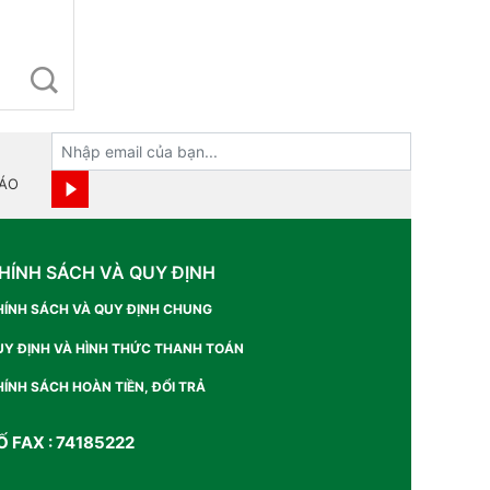
BÁO
HÍNH SÁCH VÀ QUY ĐỊNH
HÍNH SÁCH VÀ QUY ĐỊNH CHUNG
UY ĐỊNH VÀ HÌNH THỨC THANH TOÁN
ÍNH SÁCH HOÀN TIỀN, ĐỔI TRẢ
Ố FAX : 74185222