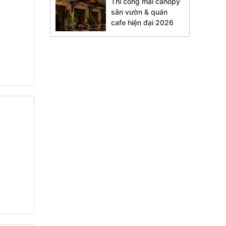
Thi công mái canopy
sân vườn & quán
cafe hiện đại 2026