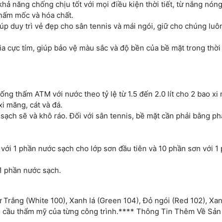
hả năng chống chịu tốt với mọi điều kiện thời tiết, từ nắng nón
 nấm mốc và hóa chất.
iúp duy trì vẻ đẹp cho sân tennis và mái ngói, giữ cho chúng lu
a cực tím, giúp bảo vệ màu sắc và độ bền của bề mặt trong thời 
ống thấm ATM với nước theo tỷ lệ từ 1.5 đến 2.0 lít cho 2 bao xi
i măng, cát và đá.
ạch sẽ và khô ráo. Đối với sân tennis, bề mặt cần phải bằng p
với 1 phần nước sạch cho lớp sơn đầu tiên và 10 phần sơn với 1
1 phần nước sạch.
Trắng (White 100), Xanh lá (Green 104), Đỏ ngói (Red 102), Xa
hu cầu thẩm mỹ của từng công trình.**** Thông Tin Thêm Về Sả