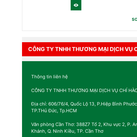
SƠ
CÔNG TY TNHH THƯƠNG MẠI DỊCH VỤ 
Thông tin liên hệ
CÔNG TY TNHH THƯƠNG MẠI DỊCH VỤ CHÍ HÀ
Địa chỉ: 606/76/4, Quốc Lộ 13, P.Hiệp Bình Phước
TP.THủ Đức, Tp.HCM
Văn phòng Cần Thơ: 388Z7 Tổ 2, Khu vực 2, P. A
Khánh, Q. Ninh Kiều, TP. Cần Thơ