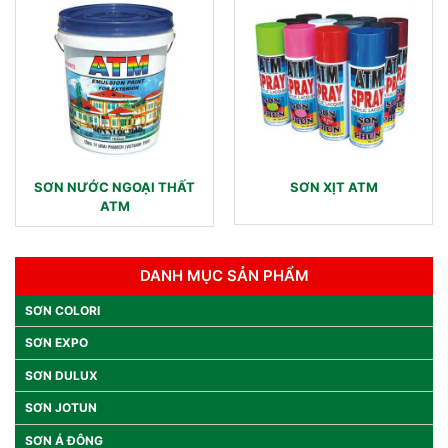
SƠN NƯỚC NGOẠI THẤT
SƠN XỊT ATM
ATM
DANH MỤC SẢN PHẨM
SƠN COLORI
SƠN EXPO
SƠN DULUX
SƠN JOTUN
SƠN Á ĐÔNG