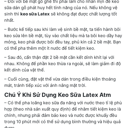
– Đối với bề mặt gồ ghề thì phải làm cho nhẵn mịn để keo
sữa dán gỗ phát huy hết tính năng của nó. Nếu không vệ
sinh thì
keo sữa Latex
sẽ không đạt được chất lượng tốt
nhất.
– Bước kế tiếp sau khi làm vệ sinh bề mặt, ta tiến hành bôi
keo sửa lên bề mặt, tùy vào chất liệu mà ta bôi keo dầy hay
mỏng, keo phải được bôi đều tay, phủ kín cả 2 bề mặt. Bạn
có thể pha thêm một ít nước để tiết kiệm keo.
– Sau đó, cẩn thận đặt 2 bề mặt cần kết dính khít lại với
nhau. Không để phần keo thừa ra ngoài, sẽ làm giảm đi độ
kết dính của vật thể.
– Cuối cùng, đặt vật thể vừa dán trong điều kiện thoáng
mát, tránh tiếp xúc với ánh nắng mặt trời.
Chú Ý Khi Sử Dụng Keo Sữa Latex Atm
– Có thể pha loãng keo sữa đa năng với nước theo tỉ lệ phù
hợp (theo nhà sản xuất quy định) để nhằm tiết kiệm keo là
chính, nhưng phải đảm bảo keo và nước được khuấy đều
trong 10 phút mới có thể sử dụng bình thường và hiệu quả
được.