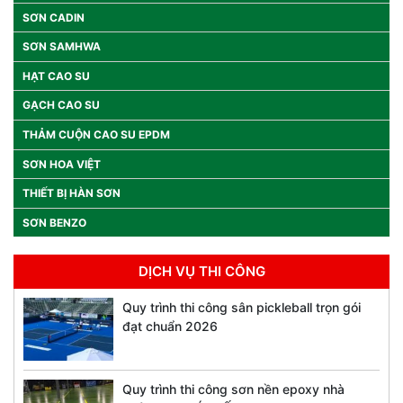
SƠN CADIN
SƠN SAMHWA
HẠT CAO SU
GẠCH CAO SU
THẢM CUỘN CAO SU EPDM
SƠN HOA VIỆT
THIẾT BỊ HÀN SƠN
SƠN BENZO
DỊCH VỤ THI CÔNG
Quy trình thi công sân pickleball trọn gói
đạt chuẩn 2026
Quy trình thi công sơn nền epoxy nhà