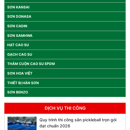
SƠN KANSAI
SƠN DONASA
SƠN CADIN
SƠN SAMHWA
HẠT CAO SU
GẠCH CAO SU
THẢM CUỘN CAO SU EPDM
SƠN HOA VIỆT
THIẾT BỊ HÀN SƠN
SƠN BENZO
DỊCH VỤ THI CÔNG
Quy trình thi công sân pickleball trọn gói
đạt chuẩn 2026