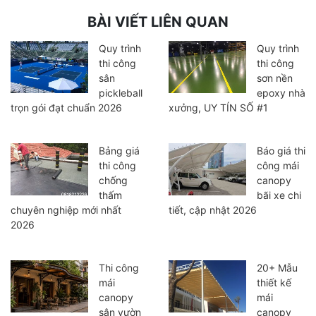
BÀI VIẾT LIÊN QUAN
Quy trình
Quy trình
thi công
thi công
sân
sơn nền
pickleball
epoxy nhà
trọn gói đạt chuẩn 2026
xưởng, UY TÍN SỐ #1
Bảng giá
Báo giá thi
thi công
công mái
chống
canopy
thấm
bãi xe chi
chuyên nghiệp mới nhất
tiết, cập nhật 2026
2026
Thi công
20+ Mẫu
mái
thiết kế
canopy
mái
sân vườn
canopy