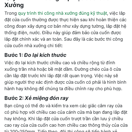
Xưởng
Trong
quy trình thi công nhà xưởng đúng kỹ thuật
, việc lắp
đặt cửa cuốn thường được thực hiện sau khi hoàn thiện các
công đoạn xây dựng cơ bản như xây dựng tường, lắp đặt hệ
thống điện, nước. Điều này giúp đảm bảo cửa cuốn được
lắp đặt chính xác và an toàn. Sau đây là các bước thi công
cửa cuốn nhà xưởng chi tiết:
Bước 1:
Đo lại kích thước
Việc đo lại kích thước chiều cao và chiều rộng từ đỉnh
xuống trần nhà hoặc bề mặt dầm. Đường chéo của ô cửa
cần lắp đặt trước khi lắp đặt rất quan trọng. Việc này sẽ
giúp người thợ xác định được cửa cuốn có phải là hình bình
hành hay không để chúng ta điều chỉnh ray cho phù hợp.
Bước 2:
Xẻ miệng đón ray
Bạn cũng có thể đo và kiểm tra xem các giắc cắm ray cửa
có phù hợp với chiều cao của cánh cửa mà bạn đang lắp đặt
hay không. Khi lắp đặt cửa cuốn trượt trần cần lưu ý chiều
cao ray của cửa cuốn cao hơn chiều cao thông thủy của cửa
từ 200-250mm. Tiếp theo, đội thi công sẽ tiến hành xẻ