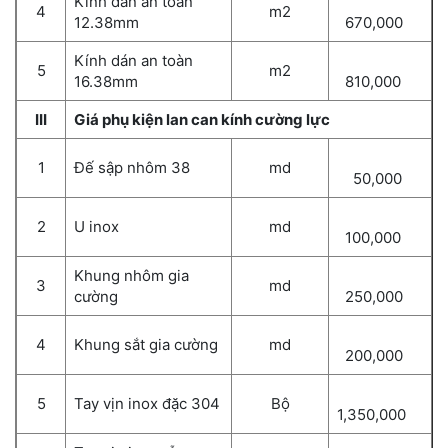
Kính dán an toàn
4
m2
12.38mm
670,000
Kính dán an toàn
5
m2
16.38mm
810,000
III
Giá phụ kiện lan can kính cường lực
1
Đế sập nhôm 38
md
50,000
2
U inox
md
100,000
Khung nhôm gia
3
md
cường
250,000
4
Khung sắt gia cường
md
200,000
5
Tay vịn inox đặc 304
Bộ
1,350,000