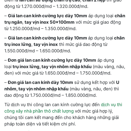
động từ 1.270.000đ/md – 1.320.000đ/md.
–
Giá lan can kính cường lực dày 10mm
áp dụng loại
chân
trụ ngắn
,
tay vịn inox 50x100mm
với mức giá giao động
từ 1.250.000đ/md – 1.350.000đ/md.
–
Giá lan can kính cường lực dày 10mm
áp dụng loại
chân
trụ inox lửng
,
tay vịn inox
thì mức giá dao động từ
1.550.000đ/md – 1.650.000đ/md.
–
Đơn
giá lan can kính
cường lực dày 10mm
áp dụng
loại
trụ inox lửng, tay vịn nhôm nhập khẩu
(màu vàng, nâu,
đen) với mức giá từ 1.650.000đ/md – 1.750.000đ/md.
–
Đơn giá lan can kính dày 10mm
sử dụng kết hợp với
U
nhôm, tay vịn nhôm nhập khẩu
(màu vàng, nâu, đen) thì
dao động từ 1.750.000đ/md – 1.850.000đ/md.
Từ dịch vụ thi công lan can kính cường lực đến
dịch vụ thi
công xây nhà phần thô chất lượng
với mức giá hợp lý,
chúng tôi cam kết mang đến cho khách hàng những giải
pháp toàn diện và tiết kiệm chi phí.