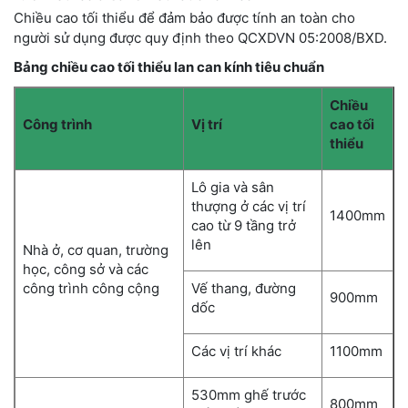
Chiều cao tối thiểu để đảm bảo được tính an toàn cho
người sử dụng được quy định theo QCXDVN 05:2008/BXD.
Bảng chiều cao tối thiểu lan can kính tiêu chuẩn
Chiều
Công trình
Vị trí
cao tối
thiểu
Lô gia và sân
thượng ở các vị trí
1400mm
cao từ 9 tầng trở
lên
Nhà ở, cơ quan, trường
học, công sở và các
công trình công cộng
Vế thang, đường
900mm
dốc
Các vị trí khác
1100mm
530mm ghế trước
800mm