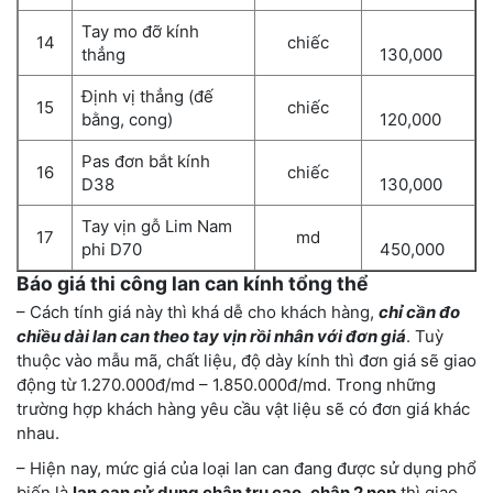
Tay mo đỡ kính
14
chiếc
thẳng
130,000
Định vị thẳng (đế
15
chiếc
bằng, cong)
120,000
Pas đơn bắt kính
16
chiếc
D38
130,000
Tay vịn gỗ Lim Nam
17
md
phi D70
450,000
Báo giá thi công lan can kính tổng thể
– Cách tính giá này thì khá dễ cho khách hàng,
chỉ cần đo
chiều dài lan can theo tay vịn rồi nhân với đơn giá
. Tuỳ
thuộc vào mẫu mã, chất liệu, độ dày kính thì đơn giá sẽ giao
động từ 1.270.000đ/md – 1.850.000đ/md. Trong những
trường hợp khách hàng yêu cầu vật liệu sẽ có đơn giá khác
nhau.
– Hiện nay, mức giá của loại lan can đang được sử dụng phổ
biến là
lan can sử dụng chân trụ cao
,
chân 2 nẹp
thì giao