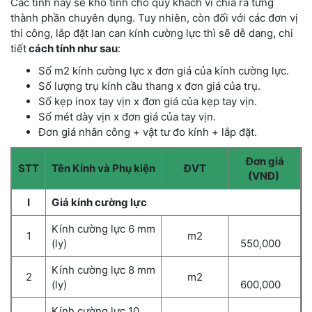
Các tính này sẽ khó tính cho quý khách vì chia ra từng
thành phần chuyên dụng. Tuy nhiên, còn đối với các đơn vị
thi công, lắp đặt lan can kính cường lực thì sẽ dễ dang, chi
tiết
cách tính như sau
:
Số m2 kính cường lực x đơn giá của kính cường lực.
Số lượng trụ kính cầu thang x đơn giá của trụ.
Số kẹp inox tay vịn x đơn giá của kẹp tay vịn.
Số mét dày vịn x đơn giá của tay vịn.
Đơn giá nhân công + vật tư đo kính + lắp đặt.
Đơn giá
STT
Tên Kính và Phụ kiện
ĐVT
(VNĐ)
I
Giá kính cường lực
Kính cường lực 6 mm
1
m2
(ly)
550,000
Kính cường lực 8 mm
2
m2
(ly)
600,000
Kính cường lực 10