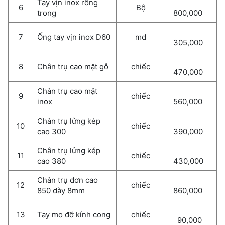
Tay vịn inox rỗng
6
Bộ
trong
800,000
7
Ống tay vịn inox D60
md
305,000
8
Chân trụ cao mặt gỗ
chiếc
470,000
Chân trụ cao mặt
9
chiếc
inox
560,000
Chân trụ lửng kép
10
chiếc
cao 300
390,000
Chân trụ lửng kép
11
chiếc
cao 380
430,000
Chân trụ đơn cao
12
chiếc
850 dày 8mm
860,000
13
Tay mo đỡ kính cong
chiếc
90,000