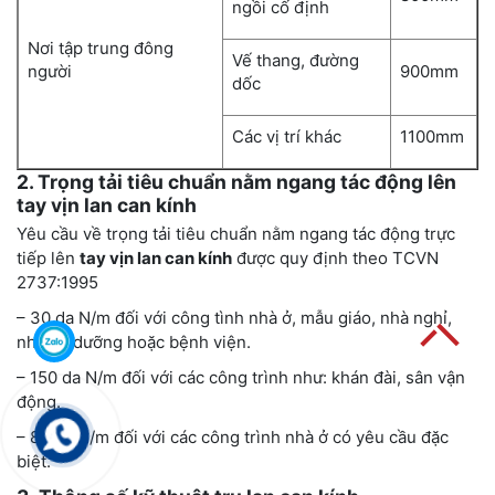
ngồi cố định
Nơi tập trung đông
Vế thang, đường
người
900mm
dốc
Các vị trí khác
1100mm
2. Trọng tải tiêu chuẩn nằm ngang tác động lên
tay vịn lan can kính
Yêu cầu về trọng tải tiêu chuẩn nằm ngang tác động trực
tiếp lên
tay vịn lan can kính
được quy định theo TCVN
2737:1995
– 30 da N/m đối với công tình nhà ở, mẫu giáo, nhà nghỉ,
nhà an dưỡng hoặc bệnh viện.
– 150 da N/m đối với các công trình như: khán đài, sân vận
động.
– 80 da N/m đối với các công trình nhà ở có yêu cầu đặc
biệt.