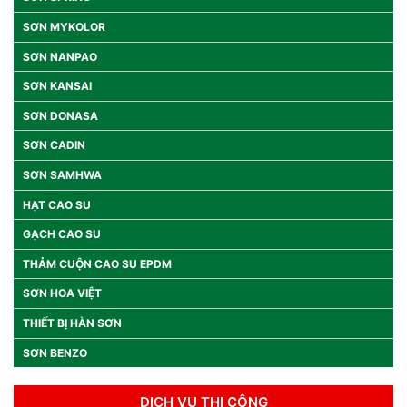
SƠN MYKOLOR
SƠN NANPAO
SƠN KANSAI
SƠN DONASA
SƠN CADIN
SƠN SAMHWA
HẠT CAO SU
GẠCH CAO SU
THẢM CUỘN CAO SU EPDM
SƠN HOA VIỆT
THIẾT BỊ HÀN SƠN
SƠN BENZO
DỊCH VỤ THI CÔNG