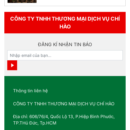
CÔNG TY TNHH THƯƠNG MẠI DỊCH VỤ CHÍ
HÀO
ĐĂNG KÍ NHẬN TIN BÁO
Thông tin liên hệ
CÔNG TY TNHH THƯƠNG MẠI DỊCH VỤ CHÍ HÀO
Địa chỉ: 606/76/4, Quốc Lộ 13, P.Hiệp Bình Phước,
TP.THủ Đức, Tp.HCM