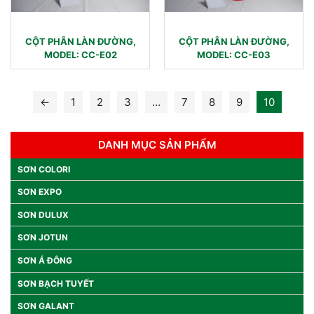
CỘT PHÂN LÀN ĐƯỜNG,
CỘT PHÂN LÀN ĐƯỜNG,
MODEL: CC-E02
MODEL: CC-E03
←
1
2
3
…
7
8
9
10
DANH MỤC SẢN PHẨM
SƠN COLORI
SƠN EXPO
SƠN DULUX
SƠN JOTUN
SƠN Á ĐÔNG
SƠN BẠCH TUYẾT
SƠN GALANT