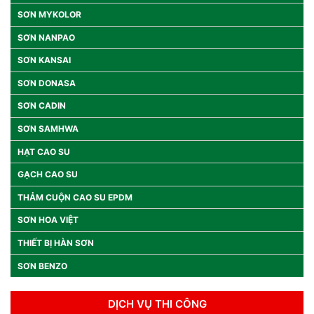
SƠN MYKOLOR
SƠN NANPAO
SƠN KANSAI
SƠN DONASA
SƠN CADIN
SƠN SAMHWA
HẠT CAO SU
GẠCH CAO SU
THẢM CUỘN CAO SU EPDM
SƠN HOA VIỆT
THIẾT BỊ HÀN SƠN
SƠN BENZO
DỊCH VỤ THI CÔNG