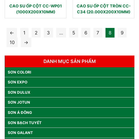
CAO SU ỐP CỘT CC-WP01
CAO SU ỐP CỘT TRÒN CC-
(1000X200X10MM)
C34 (20.000X200X10MM)
←
1
2
3
…
5
6
7
8
9
10
→
DANH MỤC SẢN PHẨM
SƠN COLORI
SƠN EXPO
SƠN DULUX
SƠN JOTUN
SƠN Á ĐÔNG
SƠN BẠCH TUYẾT
SƠN GALANT