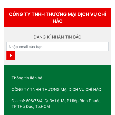
CÔNG TY TNHH THƯƠNG MẠI DỊCH VỤ CHÍ
HÀO
ĐĂNG KÍ NHẬN TIN BÁO
Thông tin liên hệ
CÔNG TY TNHH THƯƠNG MẠI DỊCH VỤ CHÍ HÀO
Địa chỉ: 606/76/4, Quốc Lộ 13, P.Hiệp Bình Phước,
TP.THủ Đức, Tp.HCM