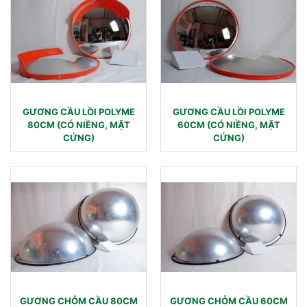
GƯƠNG CẦU LỒI POLYME
GƯƠNG CẦU LỒI POLYME
80CM (CÓ NIỀNG, MẶT
60CM (CÓ NIỀNG, MẶT
CỨNG)
CỨNG)
GƯƠNG CHỎM CẦU 80CM
GƯƠNG CHỎM CẦU 60CM