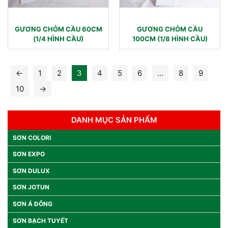
GƯƠNG CHỎM CẦU 60CM
GƯƠNG CHỎM CẦU
(1/4 HÌNH CẦU)
100CM (1/8 HÌNH CẦU)
←
1
2
3
4
5
6
…
8
9
10
→
DANH MỤC SẢN PHẨM
SƠN COLORI
SƠN EXPO
SƠN DULUX
SƠN JOTUN
SƠN Á ĐÔNG
SƠN BẠCH TUYẾT