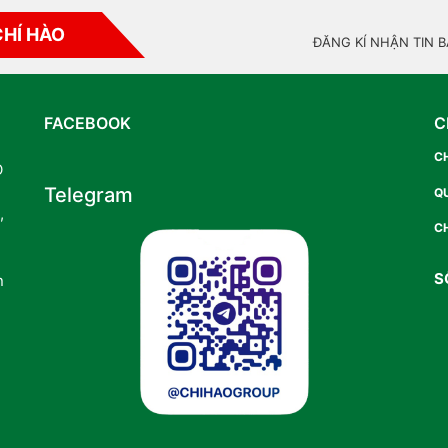
CHÍ HÀO
ĐĂNG KÍ NHẬN TIN 
FACEBOOK
C
C
O
Telegram
Q
,
CH
S
n