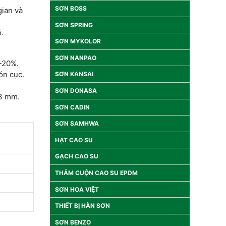
SƠN BOSS
gian và
SƠN SPRING
ó.
SƠN MYKOLOR
SƠN NANPAO
2-20%.
ón cục.
SƠN KANSAI
SƠN DONASA
-3 mm.
SƠN CADIN
SƠN SAMHWA
HẠT CAO SU
GẠCH CAO SU
THẢM CUỘN CAO SU EPDM
SƠN HOA VIỆT
THIẾT BỊ HÀN SƠN
SƠN BENZO