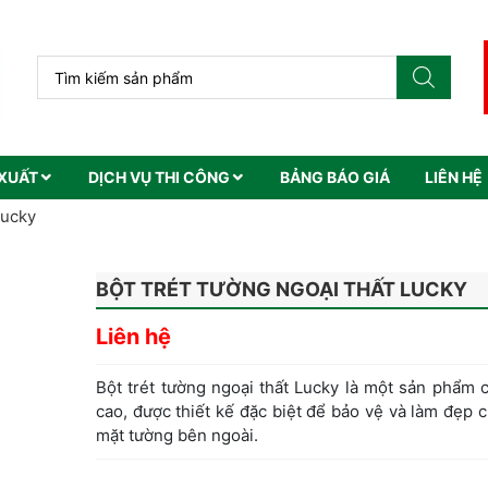
XUẤT
DỊCH VỤ THI CÔNG
BẢNG BÁO GIÁ
LIÊN HỆ
Lucky
BỘT TRÉT TƯỜNG NGOẠI THẤT LUCKY
Liên hệ
Bột trét tường ngoại thất Lucky là một sản phẩm 
cao, được thiết kế đặc biệt để bảo vệ và làm đẹp 
mặt tường bên ngoài.