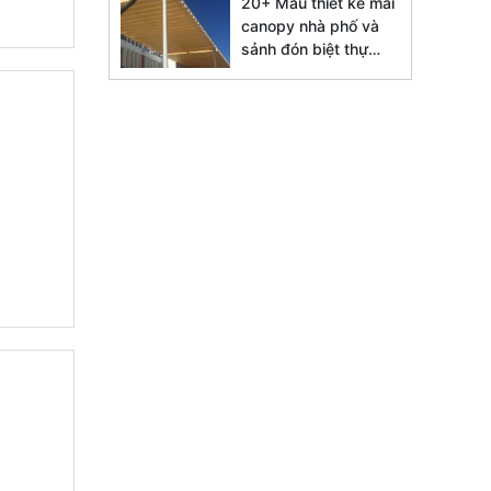
20+ Mẫu thiết kế mái
canopy nhà phố và
sảnh đón biệt thự
đẹp 2026