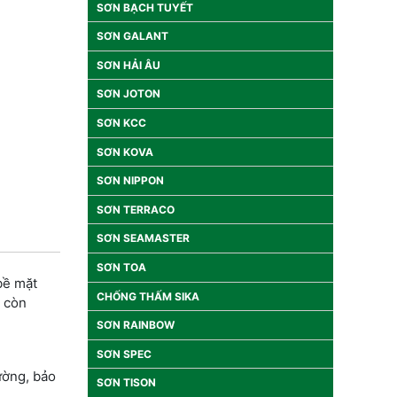
SƠN BẠCH TUYẾT
SƠN GALANT
SƠN HẢI ÂU
SƠN JOTON
SƠN KCC
SƠN KOVA
SƠN NIPPON
SƠN TERRACO
SƠN SEAMASTER
SƠN TOA
bề mặt
CHỐNG THẤM SIKA
à còn
SƠN RAINBOW
SƠN SPEC
ường, bảo
SƠN TISON