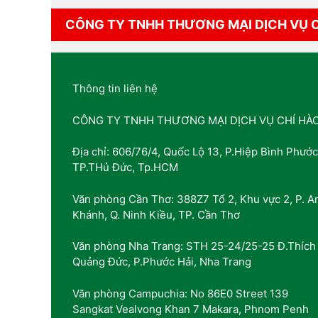
CÔNG TY TNHH THƯƠNG MẠI DỊCH VỤ 
Thông tin liên hệ
CÔNG TY TNHH THƯƠNG MẠI DỊCH VỤ CHÍ HÀ
Địa chỉ: 606/76/4, Quốc Lộ 13, P.Hiệp Bình Phước
TP.THủ Đức, Tp.HCM
Văn phòng Cần Thơ: 388Z7 Tổ 2, Khu vực 2, P. A
Khánh, Q. Ninh Kiều, TP. Cần Thơ
Văn phòng Nha Trang: STH 25-24/25-25 Đ.Thích
Quảng Đức, P.Phước Hải, Nha Trang
Văn phòng Campuchia: No 86E0 Street 139
Sangkat Vealvong Khan 7 Makara, Phnom Penh