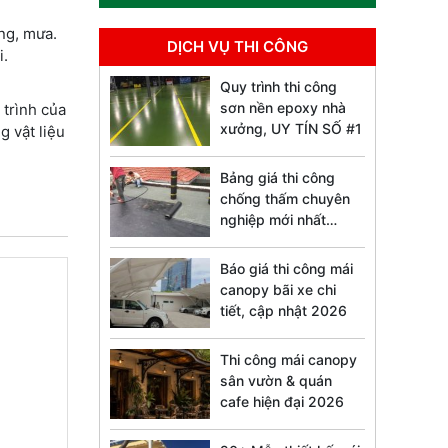
ng, mưa.
DỊCH VỤ THI CÔNG
i.
Quy trình thi công
sơn nền epoxy nhà
 trình của
xưởng, UY TÍN SỐ #1
 vật liệu
Bảng giá thi công
chống thấm chuyên
nghiệp mới nhất
2026
Báo giá thi công mái
canopy bãi xe chi
tiết, cập nhật 2026
Thi công mái canopy
sân vườn & quán
cafe hiện đại 2026