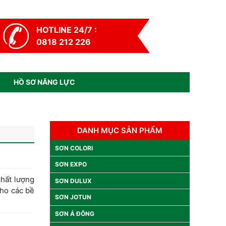
HOTLINE 24/7 :
0818 212 226
HỒ SƠ NĂNG LỰC
DANH MỤC SẢN PHẨM
SƠN COLORI
SƠN EXPO
chất lượng
SƠN DULUX
cho các bề
SƠN JOTUN
SƠN Á ĐÔNG