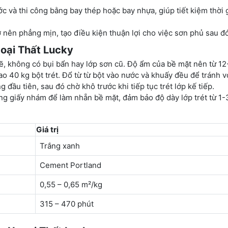
ước và thi công bằng bay thép hoặc bay nhựa, giúp tiết kiệm thời 
rở nên phẳng mịn, tạo điều kiện thuận lợi cho việc sơn phủ sau đ
oại Thất Lucky
ẽ, không có bụi bẩn hay lớp sơn cũ. Độ ẩm của bề mặt nên từ 1
ao 40 kg bột trét. Đổ từ từ bột vào nước và khuấy đều để tránh v
 đầu tiên, sau đó chờ khô trước khi tiếp tục trét lớp kế tiếp.
ụng giấy nhám để làm nhẵn bề mặt, đảm bảo độ dày lớp trét từ 1
Giá trị
Trắng xanh
Cement Portland
0,55 – 0,65 m²/kg
315 – 470 phút