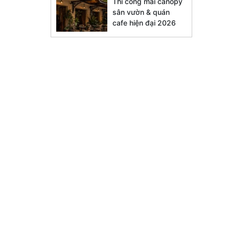
Thi công mái canopy
sân vườn & quán
cafe hiện đại 2026