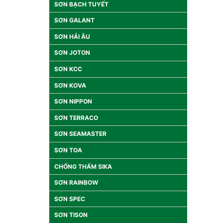
SƠN BẠCH TUYẾT
SƠN GALANT
SƠN HẢI ÂU
SƠN JOTON
SƠN KCC
SƠN KOVA
SƠN NIPPON
SƠN TERRACO
SƠN SEAMASTER
SƠN TOA
CHỐNG THẤM SIKA
SƠN RAINBOW
SƠN SPEC
SƠN TISON