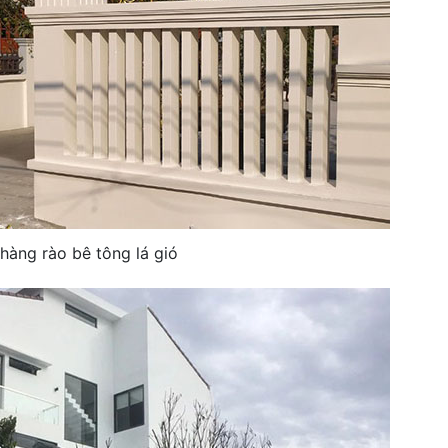
hàng rào bê tông lá gió