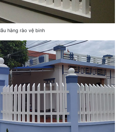
ẫu hàng rào vệ binh