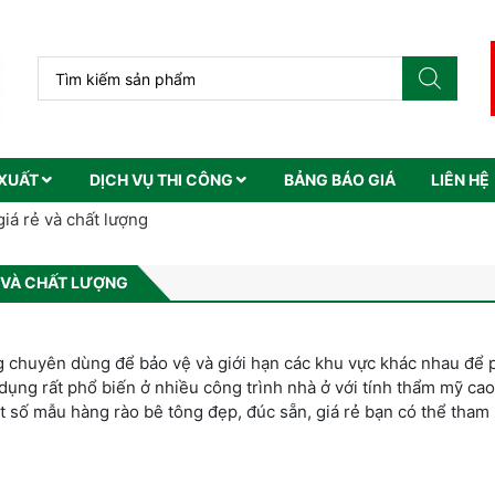
XUẤT
DỊCH VỤ THI CÔNG
BẢNG BÁO GIÁ
LIÊN HỆ
iá rẻ và chất lượng
Ẻ VÀ CHẤT LƯỢNG
ng chuyên dùng để bảo vệ và giới hạn các khu vực khác nhau để 
ụng rất phổ biến ở nhiều công trình nhà ở với tính thẩm mỹ cao
ột số mẫu hàng rào bê tông đẹp, đúc sẵn, giá rẻ bạn có thể tham