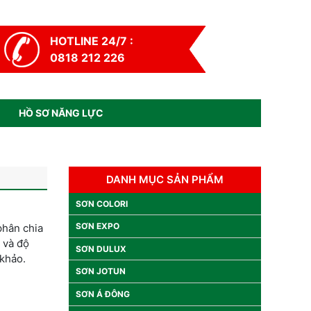
HOTLINE 24/7 :
0818 212 226
HỒ SƠ NĂNG LỰC
DANH MỤC SẢN PHẨM
SƠN COLORI
SƠN EXPO
phân chia
 và độ
SƠN DULUX
 khảo.
SƠN JOTUN
SƠN Á ĐÔNG