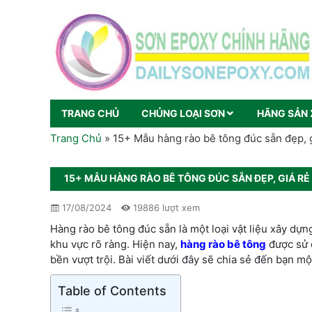
TRANG CHỦ
CHỦNG LOẠI SƠN
HÃNG SẢN 
Trang Chủ
»
15+ Mẫu hàng rào bê tông đúc sẵn đẹp, g
15+ MẪU HÀNG RÀO BÊ TÔNG ĐÚC SẴN ĐẸP, GIÁ R
17/08/2024
19886 lượt xem
Hàng rào bê tông đúc sẵn là một loại vật liệu xây dự
khu vực rõ ràng. Hiện nay,
hàng rào bê tông
được sử d
bền vượt trội. Bài viết dưới đây sẽ chia sẻ đến bạn m
Table of Contents