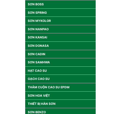
SƠN BOSS
SƠN SPRING
SƠN MYKOLOR
SƠN NANPAO
SƠN KANSAI
SƠN DONASA
SƠN CADIN
SƠN SAMHWA
HẠT CAO SU
GẠCH CAO SU
THẢM CUỘN CAO SU EPDM
SƠN HOA VIỆT
THIẾT BỊ HÀN SƠN
SƠN BENZO