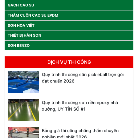
GẠCH CAO SU
THẢM CUỘN CAO SU EPDM
SƠN HOA VIỆT
THIẾT BỊ HÀN SƠN
SƠN BENZO
DỊCH VỤ THI CÔNG
Quy trình thi công sân pickleball trọn gói
đạt chuẩn 2026
Quy trình thi công sơn nền epoxy nhà
xưởng, UY TÍN SỐ #1
Bảng giá thi công chống thấm chuyên
nghiệp mới nhất 2026