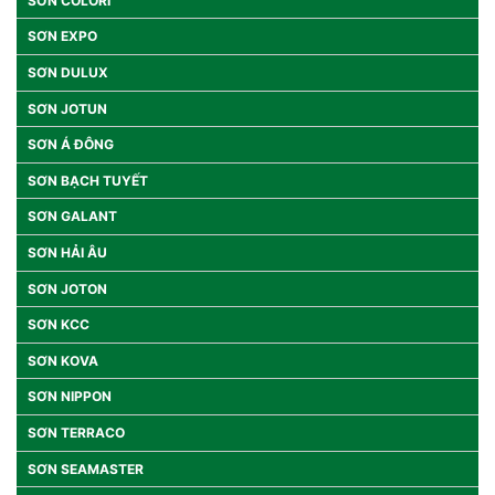
SƠN COLORI
SƠN EXPO
SƠN DULUX
SƠN JOTUN
SƠN Á ĐÔNG
SƠN BẠCH TUYẾT
SƠN GALANT
SƠN HẢI ÂU
SƠN JOTON
SƠN KCC
SƠN KOVA
SƠN NIPPON
SƠN TERRACO
SƠN SEAMASTER