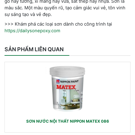
gỗ hay tường, xi măng hay vữa, sắt thép hay nhựa. Sơn là
màu sắc. Một màu quyến rũ, tạo cảm giác vui vẻ, tôn vinh
sự sáng tạo và vẻ đẹp.
>>> Khám phá các loại sơn dành cho công trình tại
https://dailysonepoxy.com
SẢN PHẨM LIÊN QUAN
SƠN NƯỚC NỘI THẤT NIPPON MATEX 086