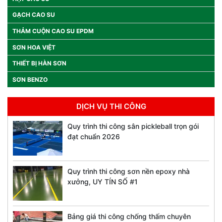
GẠCH CAO SU
THẢM CUỘN CAO SU EPDM
SƠN HOA VIỆT
THIẾT BỊ HÀN SƠN
SƠN BENZO
DỊCH VỤ THI CÔNG
Quy trình thi công sân pickleball trọn gói
đạt chuẩn 2026
Quy trình thi công sơn nền epoxy nhà
xưởng, UY TÍN SỐ #1
Bảng giá thi công chống thấm chuyên