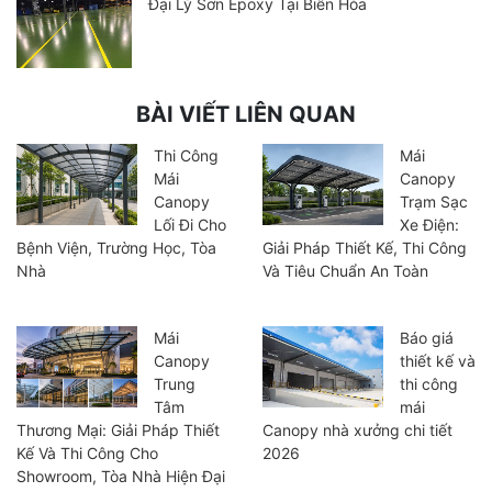
Đại Lý Sơn Epoxy Tại Biên Hòa
BÀI VIẾT LIÊN QUAN
Thi Công
Mái
Mái
Canopy
Canopy
Trạm Sạc
Lối Đi Cho
Xe Điện:
Bệnh Viện, Trường Học, Tòa
Giải Pháp Thiết Kế, Thi Công
Nhà
Và Tiêu Chuẩn An Toàn
Mái
Báo giá
Canopy
thiết kế và
Trung
thi công
Tâm
mái
Thương Mại: Giải Pháp Thiết
Canopy nhà xưởng chi tiết
Kế Và Thi Công Cho
2026
Showroom, Tòa Nhà Hiện Đại