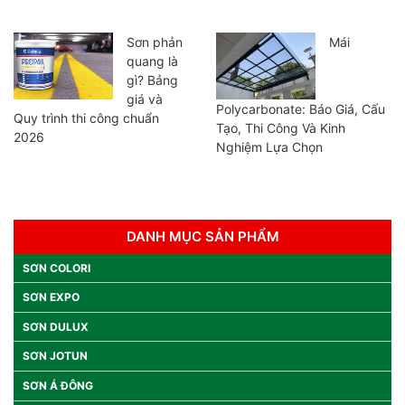
Sơn phản
Mái
quang là
gì? Bảng
giá và
Polycarbonate: Báo Giá, Cấu
Quy trình thi công chuẩn
Tạo, Thi Công Và Kinh
2026
Nghiệm Lựa Chọn
DANH MỤC SẢN PHẨM
SƠN COLORI
SƠN EXPO
SƠN DULUX
SƠN JOTUN
SƠN Á ĐÔNG