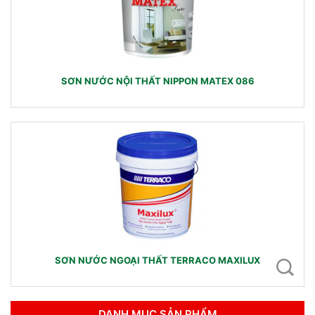
SƠN NƯỚC NỘI THẤT NIPPON MATEX 086
SƠN NƯỚC NGOẠI THẤT TERRACO MAXILUX
DANH MỤC SẢN PHẨM