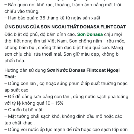
– Bảo quản nơi khô ráo, thoáng, tránh ánh nắng mặt trời
chiếu vào thùng.
– Hạn bảo quản: 36 tháng kể từ ngày sản xuất
ỨNG DỤNG CỦA SƠN NGOẠI THẤT DONASA FLINTCOAT
Đặc biệt độ phủ, độ bám dính cao.
Sơn Donasa
chịu mọi
thời tiết nóng ẩm tại Việt Nam. Sơn chống nấm – rêu mốc,
chống bám bụi, chống thấm đặc biệt hiệu quả cao. Màng
sơn chịu chùi rửa thoải mái. Sơn giữ màu đẹp, không bị
phấn hóa.
Hướng dẫn sử dụng
Sơn Nước Donasa Flintcoat Ngoại
Thất
:
– Dùng con lăn , cọ hoặc súng phun ở áp suất thường hoặc
áp suất cao
– Để dễ dàng sơn bằng con lăn , dùng nước sạch pha loãng
với tỷ lệ không quá 10 – 15%
– Chuẩn bị bề mặt:
– Mặt tường phải sạch khô, không dính dầu mỡ hoặc các
tạp chất khác .
– Dùng vòi nước áp lực mạnh để rửa hoặc cạo sạch lớp sơn