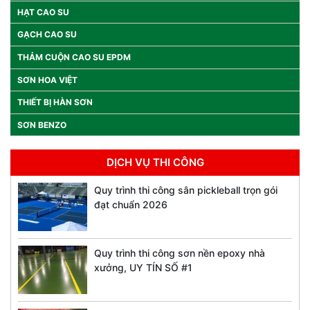
HẠT CAO SU
GẠCH CAO SU
THẢM CUỘN CAO SU EPDM
SƠN HOA VIỆT
THIẾT BỊ HÀN SƠN
SƠN BENZO
DỊCH VỤ THI CÔNG
Quy trình thi công sân pickleball trọn gói
đạt chuẩn 2026
Quy trình thi công sơn nền epoxy nhà
xưởng, UY TÍN SỐ #1