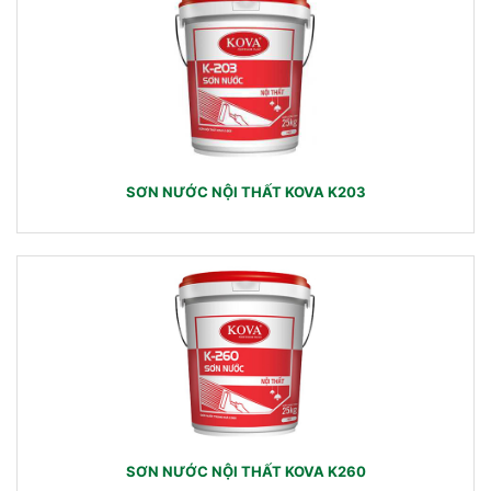
SƠN NƯỚC NỘI THẤT KOVA K203
SƠN NƯỚC NỘI THẤT KOVA K260