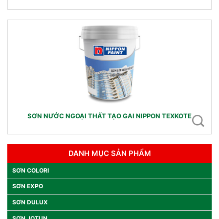
SƠN NƯỚC NGOẠI THẤT TẠO GAI NIPPON TEXKOTE
DANH MỤC SẢN PHẨM
SƠN COLORI
SƠN EXPO
SƠN DULUX
SƠN JOTUN