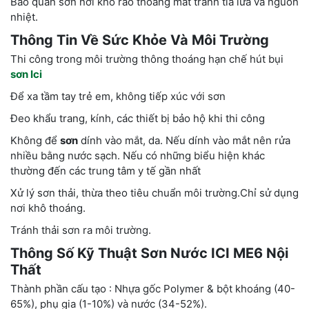
Bảo quản sơn nơi khô ráo thoáng mát tránh tia lửa và nguồn
nhiệt.
Thông Tin Về Sức Khỏe Và Môi Trường
Thi công trong môi trường thông thoáng hạn chế hút bụi
sơn Ici
Để xa tầm tay trẻ em, không tiếp xúc với sơn
Đeo khẩu trang, kính, các thiết bị bảo hộ khi thi công
Không để
sơn
dính vào mắt, da. Nếu dính vào mắt nên rửa
nhiều bằng nước sạch. Nếu có những biểu hiện khác
thường đến các trung tâm y tế gần nhất
Xử lý sơn thải, thừa theo tiêu chuẩn môi trường.Chỉ sử dụng
nơi khô thoáng.
Tránh thải sơn ra môi trường.
Thông Số Kỹ Thuật Sơn Nước ICI ME6 Nội
Thất
Thành phần cấu tạo : Nhựa gốc Polymer & bột khoáng (40-
65%), phụ gia (1-10%) và nước (34-52%).