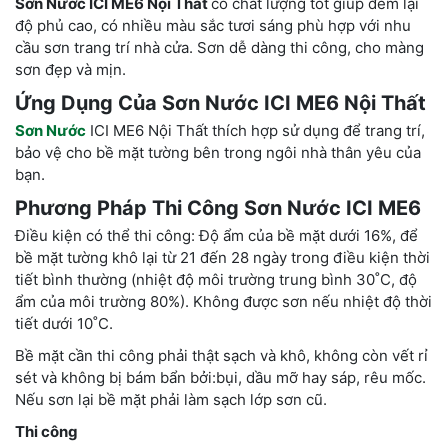
Sơn Nước ICI ME6 Nội Thất
có chất lượng tốt giúp đem lại
độ phủ cao, có nhiều màu sắc tươi sáng phù hợp với nhu
cầu sơn trang trí nhà cửa. Sơn dễ dàng thi công, cho màng
sơn đẹp và mịn.
Ứng Dụng Của Sơn Nước ICI ME6 Nội Thất
Sơn Nước
ICI ME6 Nội Thất thích hợp sử dụng để trang trí,
bảo vệ cho bề mặt tường bên trong ngôi nhà thân yêu của
bạn.
Phương Pháp Thi Công Sơn Nước ICI ME6
Điều kiện có thể thi công: Độ ẩm của bề mặt dưới 16%, để
bề mặt tường khô lại từ 21 đến 28 ngày trong điều kiện thời
tiết bình thường (nhiệt độ môi trường trung bình 30˚C, độ
ẩm của môi trường 80%). Không được sơn nếu nhiệt độ thời
tiết dưới 10˚C.
Bề mặt cần thi công phải thật sạch và khô, không còn vết rỉ
sét và không bị bám bẩn bởi:bụi, dầu mỡ hay sáp, rêu mốc.
Nếu sơn lại bề mặt phải làm sạch lớp sơn cũ.
Thi công