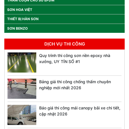
THẢM CUỘN CAO SU EPDM
SƠN HOA VIỆT
THIẾT BỊ HÀN SƠN
SƠN BENZO
DỊCH VỤ THI CÔNG
Quy trình thi công sơn nền epoxy nhà
xưởng, UY TÍN SỐ #1
Bảng giá thi công chống thấm chuyên
nghiệp mới nhất 2026
Báo giá thi công mái canopy bãi xe chi tiết,
cập nhật 2026