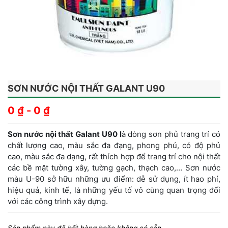
SƠN NƯỚC NỘI THẤT GALANT U90
0
₫
-
0
₫
Sơn nước nội thất Galant U90 l
à dòng sơn phủ trang trí có
chất lượng cao, màu sắc đa đạng, phong phú, có độ phủ
cao, màu sắc đa dạng, rất thích hợp để trang trí cho nội thất
các bề mặt tường xây, tường gạch, thạch cao,… Sơn nước
màu U-90 sở hữu những ưu điểm: dễ sử dụng, ít hao phí,
hiệu quả, kinh tế, là những yếu tố vô cùng quan trọng đối
với các công trình xây dựng.
Sản phẩm này đã hết hàng hoặc không có sẵn.