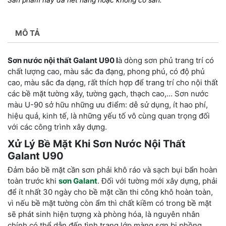
MÔ TẢ
Sơn nước nội thất Galant U90 l
à dòng sơn phủ trang trí có
chất lượng cao, màu sắc đa đạng, phong phú, có độ phủ
cao, màu sắc đa dạng, rất thích hợp để trang trí cho nội thất
các bề mặt tường xây, tường gạch, thạch cao,… Sơn nước
màu U-90 sở hữu những ưu điểm: dễ sử dụng, ít hao phí,
hiệu quả, kinh tế, là những yếu tố vô cùng quan trọng đối
với các công trình xây dựng.
Xử Lý Bề Mặt Khi Sơn Nước Nội Thất
Galant U90
Đảm bảo bề mặt cần sơn phải khô ráo và sạch bụi bẩn hoàn
toàn trước khi
sơn Galant
. Đối với tường mới xây dựng, phải
để ít nhất 30 ngày cho bề mặt cần thi công khô hoàn toàn,
vì nếu bề mặt tường còn ẩm thì chất kiềm có trong bề mặt
sẽ phát sinh hiện tượng xà phòng hóa, là nguyên nhân
chính có thể dẫn đến tình trạng lớp màng sơn bị phồng