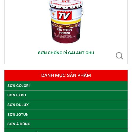
SƠN CHỐNG RỈ GALANT CHU
DANH MỤC SẢN PHẨM
SƠN COLORI
SƠN EXPO
SƠN DULUX
SƠN JOTUN
SƠN Á ĐÔNG