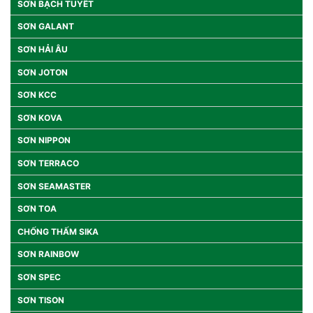
SƠN BẠCH TUYẾT
SƠN GALANT
SƠN HẢI ÂU
SƠN JOTON
SƠN KCC
SƠN KOVA
SƠN NIPPON
SƠN TERRACO
SƠN SEAMASTER
SƠN TOA
CHỐNG THẤM SIKA
SƠN RAINBOW
SƠN SPEC
SƠN TISON