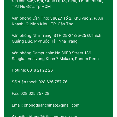
Địa chỉ: 606/76/4, Quốc Lộ 13, P.Hiệp Bình Phước,
TP.THủ Đức, Tp.HCM
Văn phòng Cần Thơ: 388Z7 Tổ 2, Khu vực 2, P. An
Khánh, Q. Ninh Kiều, TP. Cần Thơ
Văn phòng Nha Trang: STH 25-24/25-25 Đ.Thích
Quảng Đức, P.Phước Hải, Nha Trang
Văn phòng Campuchia: No 86E0 Street 139
Sangkat Vealvong Khan 7 Makara, Phnom Penh
Hotline: 0818 21 22 26
Số điện thoại: 028 626 757 76
Fax: 028 625 757 28
Email: phongduanchihao@gmail.com
Website: https://dailysonepoxy.com