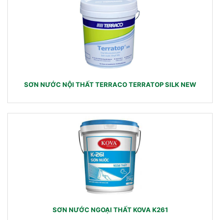
SƠN NƯỚC NỘI THẤT TERRACO TERRATOP SILK NEW
SƠN NƯỚC NGOẠI THẤT KOVA K261