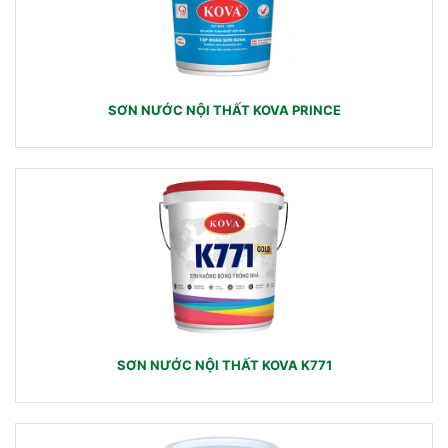
SƠN NƯỚC NỘI THẤT KOVA PRINCE
SƠN NƯỚC NỘI THẤT KOVA K771