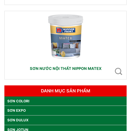
SƠN NƯỚC NỘI THẤT NIPPON MATEX
DANH MỤC SẢN PHẨM
SƠN COLORI
SƠN EXPO
SƠN DULUX
SƠN JOTUN