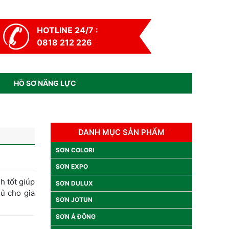
HOTLINE 24/7 :
0818 212 226
HỒ SƠ NĂNG LỰC
DANH MỤC SẢN PHẨM
SƠN COLORI
SƠN EXPO
h tốt giúp
SƠN DULUX
hủ cho gia
SƠN JOTUN
SƠN Á ĐÔNG