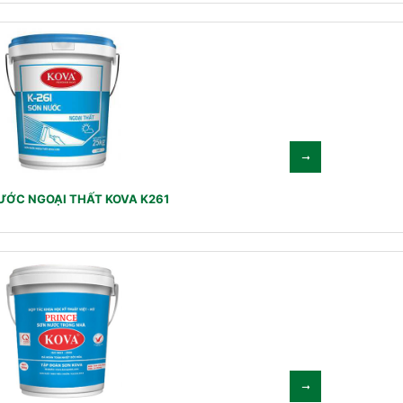
ƯỚC NGOẠI THẤT KOVA K261