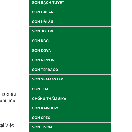
SƠN BẠCH TUYẾT
SƠN GALANT
SƠN HẢI ÂU
SƠN JOTON
SƠN KCC
SƠN KOVA
SƠN NIPPON
SƠN TERRACO
SƠN SEAMASTER
SƠN TOA
 là điều
CHỐNG THẤM SIKA
ười tiêu
SƠN RAINBOW
SƠN SPEC
ại Việt
SƠN TISON