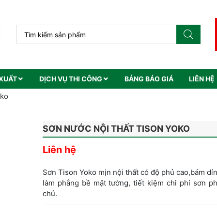
XUẤT
DỊCH VỤ THI CÔNG
BẢNG BÁO GIÁ
LIÊN HỆ
oko
SƠN NƯỚC NỘI THẤT TISON YOKO
Liên hệ
Sơn Tison Yoko mịn nội thất có độ phủ cao,bám dín
làm phẳng bề mặt tường, tiết kiệm chi phí sơn p
chủ.