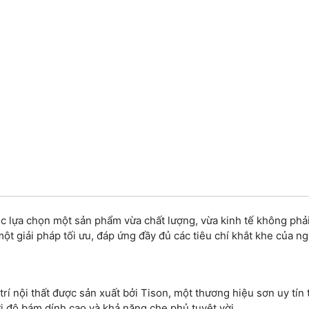
ệc lựa chọn một sản phẩm vừa chất lượng, vừa kinh tế không phải
ột giải pháp tối ưu, đáp ứng đầy đủ các tiêu chí khắt khe của ng
rí nội thất được sản xuất bởi Tison, một thương hiệu sơn uy tín t
i độ bám dính cao và khả năng che phủ tuyệt vời.