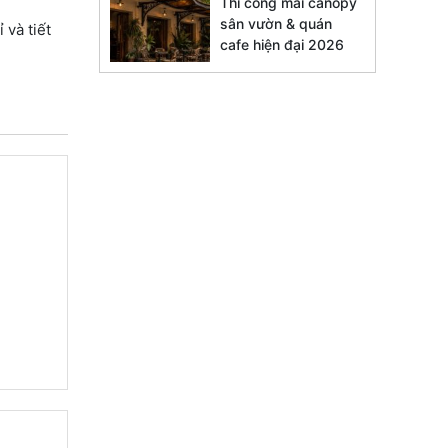
Thi công mái canopy
sân vườn & quán
và tiết
cafe hiện đại 2026