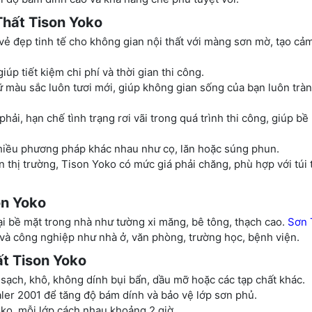
Thất Tison Yoko
 đẹp tinh tế cho không gian nội thất với màng sơn mờ, tạo cảm
úp tiết kiệm chi phí và thời gian thi công.
ữ màu sắc luôn tươi mới, giúp không gian sống của bạn luôn trà
hải, hạn chế tình trạng rơi vãi trong quá trình thi công, giúp bề
hiều phương pháp khác nhau như cọ, lăn hoặc súng phun.
 thị trường, Tison Yoko có mức giá phải chăng, phù hợp với túi 
on Yoko
ại bề mặt trong nhà như tường xi măng, bê tông, thạch cao.
Sơn 
 và công nghiệp như nhà ở, văn phòng, trường học, bệnh viện.
t Tison Yoko
ạch, khô, không dính bụi bẩn, dầu mỡ hoặc các tạp chất khác.
ler 2001 để tăng độ bám dính và bảo vệ lớp sơn phủ.
ko, mỗi lớp cách nhau khoảng 2 giờ.