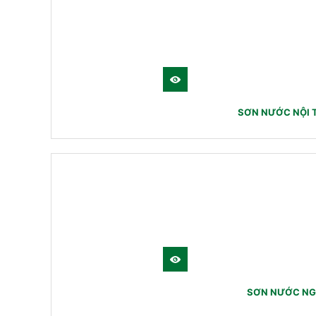
SƠN NƯỚC NỘI 
SƠN NƯỚC NGO