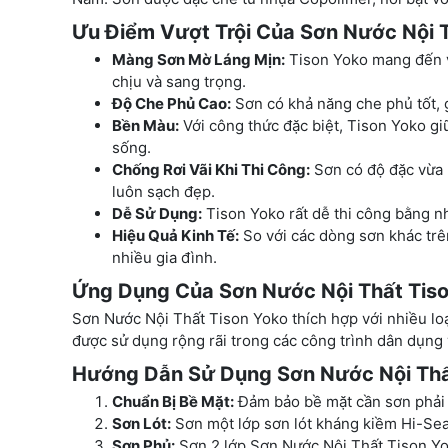
Ưu Điểm Vượt Trội Của Sơn Nước Nội 
Màng Sơn Mờ Láng Mịn:
Tison Yoko mang đến vẻ
chịu và sang trọng.
Độ Che Phủ Cao:
Sơn có khả năng che phủ tốt, gi
Bền Màu:
Với công thức đặc biệt, Tison Yoko gi
sống.
Chống Rơi Vãi Khi Thi Công:
Sơn có độ đặc vừa p
luôn sạch đẹp.
Dễ Sử Dụng:
Tison Yoko rất dễ thi công bằng n
Hiệu Quả Kinh Tế:
So với các dòng sơn khác trên
nhiều gia đình.
Ứng Dụng Của Sơn Nước Nội Thất Tis
Sơn Nước Nội Thất Tison Yoko thích hợp với nhiều lo
được sử dụng rộng rãi trong các công trình dân dụng
Hướng Dẫn Sử Dụng Sơn Nước Nội Thấ
Chuẩn Bị Bề Mặt:
Đảm bảo bề mặt cần sơn phải s
Sơn Lót:
Sơn một lớp sơn lót kháng kiềm Hi-Sea
Sơn Phủ:
Sơn 2 lớp Sơn Nước Nội Thất Tison Yo