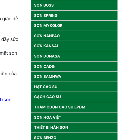
SƠN BOSS
SƠN SPRING
 giác dễ
SƠN MYKOLOR
SƠN NANPAO
n đầy sức
SƠN KANSAI
 mặt sơn
SƠN DONASA
SƠN CADIN
tiền của
SƠN SAMHWA
HẠT CAO SU
GẠCH CAO SU
Tison
THẢM CUỘN CAO SU EPDM
SƠN HOA VIỆT
THIẾT BỊ HÀN SƠN
SƠN BENZO