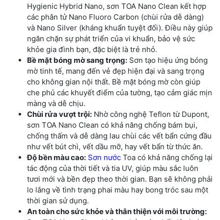
Hygienic Hybrid Nano, sơn TOA Nano Clean kết hợp
các phân tử Nano Fluoro Carbon (chùi rửa dễ dàng)
và Nano Silver (kháng khuẩn tuyệt đối). Điều này giúp
ngăn chặn sự phát triển của vi khuẩn, bảo vệ sức
khỏe gia đình bạn, đặc biệt là trẻ nhỏ.
Bề mặt bóng mờ sang trọng:
Sơn tạo hiệu ứng bóng
mờ tinh tế, mang đến vẻ đẹp hiện đại và sang trọng
cho không gian nội thất. Bề mặt bóng mờ còn giúp
che phủ các khuyết điểm của tường, tạo cảm giác mịn
màng và dễ chịu.
Chùi rửa vượt trội:
Nhờ công nghệ Teflon từ Dupont,
sơn TOA Nano Clean có khả năng chống bám bụi,
chống thấm và dễ dàng lau chùi các vết bẩn cứng đầu
như vết bút chì, vết dầu mỡ, hay vết bẩn từ thức ăn.
Độ bền màu cao:
Sơn nước
Toa có khả năng chống lại
tác động của thời tiết và tia UV, giúp màu sắc luôn
tươi mới và bền đẹp theo thời gian. Bạn sẽ không phải
lo lắng về tình trạng phai màu hay bong tróc sau một
thời gian sử dụng.
An toàn cho sức khỏe và thân thiện với môi trường: