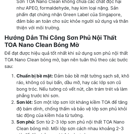
Sơn TOA Nano Clean không chứa các chất độc hại
như APEO, formaldehyde, hay kim loại nặng. Sản
phẩm đạt chứng nhận Green Label của Singapore,
đảm bảo an toàn cho sức khỏe người sử dụng và thân
thiện với môi trường.
Hướng Dẫn Thi Công Sơn Phủ Nội Thất
TOA Nano Clean Bóng Mờ
Để đạt được hiệu quả tốt nhất khi sử dụng sơn phủ nội thất
TOA Nano Clean bóng mờ, bạn nên tuân thủ theo các bước
sau:
Chuẩn bị bề mặt:
Đảm bảo bề mặt tường sạch sẽ, khô
ráo, không có bụi bẩn, dầu mỡ, hay các lớp sơn cũ
bong tróc. Nếu tường có vết nứt, cần trám trét và làm
phẳng trước khi sơn.
Sơn lót:
Sơn một lớp sơn lót kháng kiềm TOA để tăng
độ bám dính, chống thấm và bảo vệ lớp sơn phủ khỏi
tác động của kiềm hóa từ tường.
Sơn phủ:
Sơn từ 2-3 lớp sơn phủ nội thất TOA Nano
Clean bóng mờ. Mỗi lớp sơn cách nhau khoảng 2-3