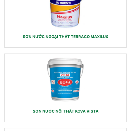
SƠN NƯỚC NGOẠI THẤT TERRACO MAXILUX
SƠN NƯỚC NỘI THẤT KOVA VISTA