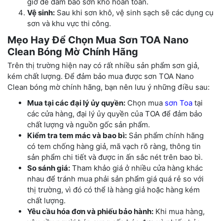
giờ để đảm bảo sơn khô hoàn toàn.
Vệ sinh:
Sau khi sơn khô, vệ sinh sạch sẽ các dụng cụ
sơn và khu vực thi công.
Mẹo Hay Để Chọn Mua Sơn TOA Nano
Clean Bóng Mờ Chính Hãng
Trên thị trường hiện nay có rất nhiều sản phẩm sơn giả,
kém chất lượng. Để đảm bảo mua được sơn TOA Nano
Clean bóng mờ chính hãng, bạn nên lưu ý những điều sau:
Mua tại các đại lý ủy quyền:
Chọn mua
sơn Toa
tại
các cửa hàng, đại lý ủy quyền của TOA để đảm bảo
chất lượng và nguồn gốc sản phẩm.
Kiểm tra tem mác và bao bì:
Sản phẩm chính hãng
có tem chống hàng giả, mã vạch rõ ràng, thông tin
sản phẩm chi tiết và được in ấn sắc nét trên bao bì.
So sánh giá:
Tham khảo giá ở nhiều cửa hàng khác
nhau để tránh mua phải sản phẩm giá quá rẻ so với
thị trường, vì đó có thể là hàng giả hoặc hàng kém
chất lượng.
Yêu cầu hóa đơn và phiếu bảo hành:
Khi mua hàng,