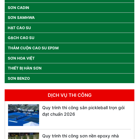
SƠN CADIN
SƠN SAMHWA
HẠT CAO SU
GẠCH CAO SU
THẢM CUỘN CAO SU EPDM
SƠN HOA VIỆT
THIẾT BỊ HÀN SƠN
SƠN BENZO
DỊCH VỤ THI CÔNG
Quy trình thi công sân pickleball trọn gói
đạt chuẩn 2026
Quy trình thi công sơn nền epoxy nhà