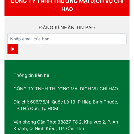
CÔNG TY TNHH THƯƠNG MẠI DỊCH VỤ CHÍ
HÀO
ĐĂNG KÍ NHẬN TIN BÁO
Thông tin liên hệ
CÔNG TY TNHH THƯƠNG MẠI DỊCH VỤ CHÍ HÀO
Địa chỉ: 606/76/4, Quốc Lộ 13, P.Hiệp Bình Phước,
TP.THủ Đức, Tp.HCM
Văn phòng Cần Thơ: 388Z7 Tổ 2, Khu vực 2, P. An
Khánh, Q. Ninh Kiều, TP. Cần Thơ