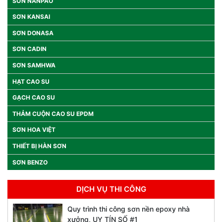
SƠN NANPAO
SƠN KANSAI
SƠN DONASA
SƠN CADIN
SƠN SAMHWA
HẠT CAO SU
GẠCH CAO SU
THẢM CUỘN CAO SU EPDM
SƠN HOA VIỆT
THIẾT BỊ HÀN SƠN
SƠN BENZO
DỊCH VỤ THI CÔNG
Quy trình thi công sơn nền epoxy nhà
xưởng, UY TÍN SỐ #1