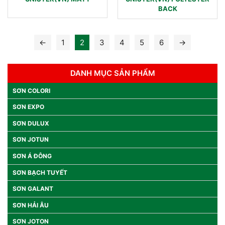
BACK
←
1
2
3
4
5
6
→
DANH MỤC SẢN PHẨM
SƠN COLORI
SƠN EXPO
SƠN DULUX
SƠN JOTUN
SƠN Á ĐÔNG
SƠN BẠCH TUYẾT
SƠN GALANT
SƠN HẢI ÂU
SƠN JOTON