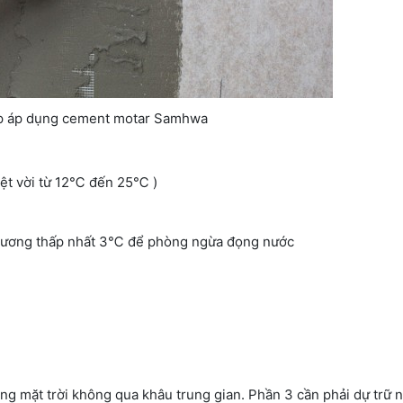
p áp dụng cement motar Samhwa
yệt vời từ 12℃ đến 25℃ )
m sương thấp nhất 3℃ để phòng ngừa đọng nước
ắng mặt trời không qua khâu trung gian. Phần 3 cần phải dự trữ 