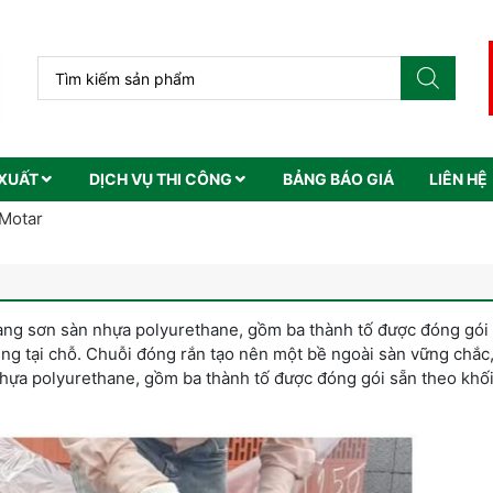
XUẤT
DỊCH VỤ THI CÔNG
BẢNG BÁO GIÁ
LIÊN HỆ
Motar
àng sơn sàn nhựa polyurethane, gồm ba thành tố được đóng gói
ụng tại chỗ. Chuỗi đóng rắn tạo nên một bề ngoài sàn vững chắc
hựa polyurethane, gồm ba thành tố được đóng gói sẵn theo khối