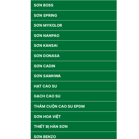
SƠN BOSS
SƠN SPRING
SƠN MYKOLOR
SƠN NANPAO
SƠN KANSAI
SƠN DONASA
SƠN CADIN
SƠN SAMHWA
HẠT CAO SU
GẠCH CAO SU
THẢM CUỘN CAO SU EPDM
SƠN HOA VIỆT
THIẾT BỊ HÀN SƠN
SƠN BENZO