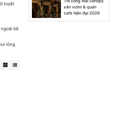
Thi công mái canopy
ữ tuyệt
sân vườn & quán
cafe hiện đại 2026
 ngoài bê
vui lòng