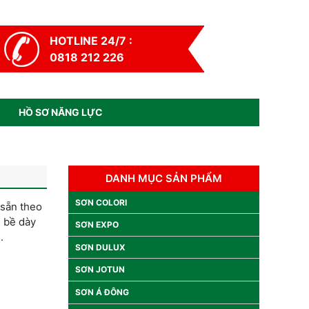
HOTLINE 24/7 :
0818 212 226
HỒ SƠ NĂNG LỰC
DANH MỤC SẢN PHẨM
SƠN COLORI
 sẵn theo
, bề dày
SƠN EXPO
.
SƠN DULUX
SƠN JOTUN
SƠN Á ĐÔNG