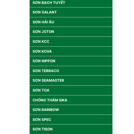
SƠN BẠCH TUYẾT
SƠN GALANT
SƠN HẢI ÂU
SƠN JOTON
SƠN KCC
SƠN KOVA
SƠN NIPPON
SƠN TERRACO
SƠN SEAMASTER
SƠN TOA
CHỐNG THẤM SIKA
SƠN RAINBOW
SƠN SPEC
SƠN TISON