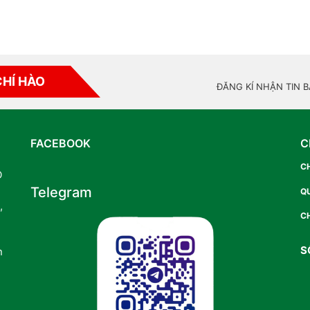
CHÍ HÀO
ĐĂNG KÍ NHẬN TIN 
FACEBOOK
C
C
O
Telegram
Q
,
CH
S
n