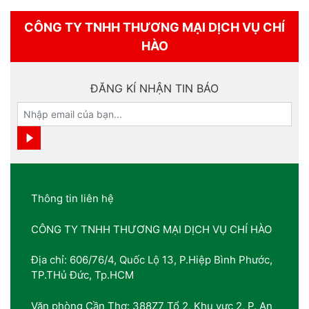
CÔNG TY TNHH THƯƠNG MẠI DỊCH VỤ CHÍ
HÀO
ĐĂNG KÍ NHẬN TIN BÁO
Thông tin liên hệ
CÔNG TY TNHH THƯƠNG MẠI DỊCH VỤ CHÍ HÀO
Địa chỉ: 606/76/4, Quốc Lộ 13, P.Hiệp Bình Phước,
TP.THủ Đức, Tp.HCM
Văn phòng Cần Thơ: 388Z7 Tổ 2, Khu vực 2, P. An