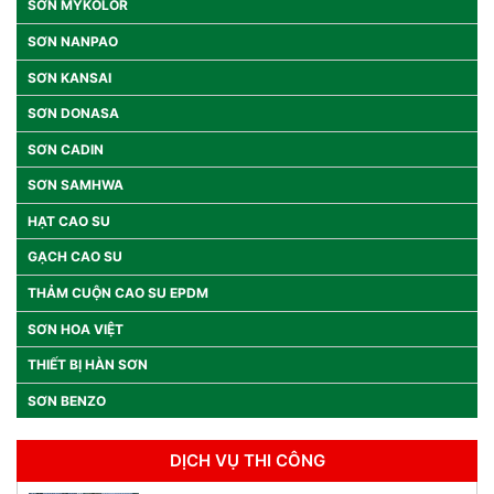
SƠN MYKOLOR
SƠN NANPAO
SƠN KANSAI
SƠN DONASA
SƠN CADIN
SƠN SAMHWA
HẠT CAO SU
GẠCH CAO SU
THẢM CUỘN CAO SU EPDM
SƠN HOA VIỆT
THIẾT BỊ HÀN SƠN
SƠN BENZO
DỊCH VỤ THI CÔNG