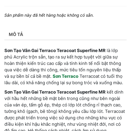
Sản phẩm này đã hết hàng hoặc không có sẵn.
MÔ TẢ
Sơn Tạo Vân Gai Terraco Teracoat Superfine MR
là lớp
phủ Acrylic trộn sẵn, tạo ra sự kết hợp tuyệt vời giữa sự
hoàn thiện kiến trúc cao cấp và tính kinh tế nổi bật thông
qua việc dễ dàng thi công, mức tiêu tốn nguyên liệu thấp
và sự bền bỉ cả bề mặt.
Sơn Terraco
Terracoat có tuổi thọ
lâu dài, có khả năng chống lại sự bong tróc và xuống màu.
Sơn Tạo Vân Gai Terraco Teracoat Superfine MR
kết dính
với hầu hết những bề mặt bên trong cũng như bên ngoài
của ván ép, tấm gỗ ép, thép có lớp lót chống rỉ thạch cao,
tường khô (gạch, bê tông) không yêu cầu lớp lót. Terracoat
được phát triển trong việc sử dụng cho những khu vực có
điều kiện khí hậu khắc nghiệt, như vùng nhiệt đới, nơi có
độ ẩm cao. Hệ thống cách nhiệt, cách âm sử dụng