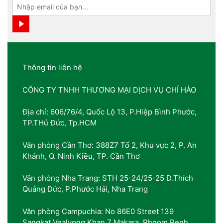
Thông tin liên hệ
CÔNG TY TNHH THƯƠNG MẠI DỊCH VỤ CHÍ HÀO
Địa chỉ: 606/76/4, Quốc Lộ 13, P.Hiệp Bình Phước,
TP.THủ Đức, Tp.HCM
Văn phòng Cần Thơ: 388Z7 Tổ 2, Khu vực 2, P. An
Khánh, Q. Ninh Kiều, TP. Cần Thơ
Văn phòng Nha Trang: STH 25-24/25-25 Đ.Thích
Quảng Đức, P.Phước Hải, Nha Trang
Văn phòng Campuchia: No 86E0 Street 139
Sangkat Vealvong Khan 7 Makara, Phnom Penh