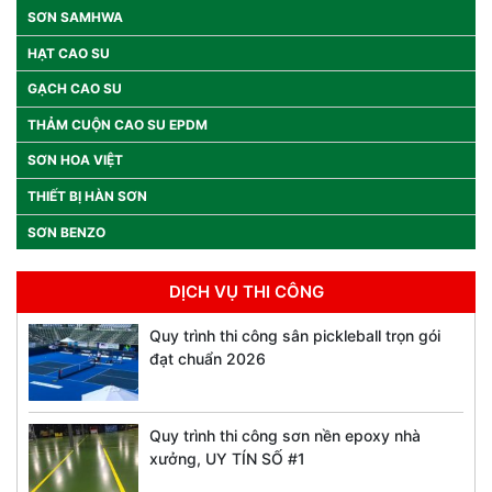
SƠN SAMHWA
HẠT CAO SU
GẠCH CAO SU
THẢM CUỘN CAO SU EPDM
SƠN HOA VIỆT
THIẾT BỊ HÀN SƠN
SƠN BENZO
DỊCH VỤ THI CÔNG
Quy trình thi công sân pickleball trọn gói
đạt chuẩn 2026
Quy trình thi công sơn nền epoxy nhà
xưởng, UY TÍN SỐ #1