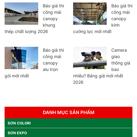
Báo giá thi
Báo giá thi
công mái
công mái
canopy
canopy
khung
kính
thép chất lượng 2026
cường lực mới nhất
Báo giá thi
Camera
công mái
giao
canopy
thông giá
alu trọn
bao
gói mới nhất
nhiêu? Bảng giá mới nhất
2026
DANH MỤC SẢN PHẨM
SƠN COLORI
SƠN EXPO