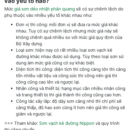
vào yếu tố nào?
Mức
giá sơn dẻo nhiệt phản quang
sẽ có sự chênh lệch do
phụ thuộc vào nhiều yếu tố khác nhau như:
Đơn vị thi công: mỗi đơn vị sẽ đưa ra mức giá khác
nhau. Tuy có sự chênh lệch nhưng mức giá này sẽ
không chênh quá nhiều so với mức giá quy định của
Bộ Xây dựng.
Loại sơn: hiện nay có rất nhiều loại sơn vạch kẻ
đường khác nhau được sử dụng. Tùy theo loại sơn sử
dụng àm mức giá cũng có sự khác biệt.
Diện tích thi công: diện tích thi công càng lớn thì càng
tốn nhiều vật liệu và công sức thi công nên giá thi
công cũng cao lên và ngược lại.
Nhân công và thiết bị: hạng mục cần nhiều nhân công
và trang thiết bị thì giá thành thi công cũng cao hơn.
Công tác xây lắp: độ dày sơn càng nhỏ thì chi phí sẽ
càng thấp, độ hao sơn cũng ít hơn nên giá thi công sẽ
giảm và ngược lại.
>>> Tham khảo:
Sơn vạch kẻ đường Nippon
và quy trình
thi công chuẩn