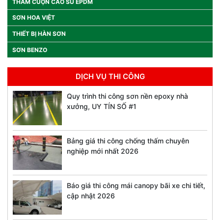
THẢM CUỘN CAO SU EPDM
SƠN HOA VIỆT
THIẾT BỊ HÀN SƠN
SƠN BENZO
DỊCH VỤ THI CÔNG
Quy trình thi công sơn nền epoxy nhà
xưởng, UY TÍN SỐ #1
Bảng giá thi công chống thấm chuyên
nghiệp mới nhất 2026
Báo giá thi công mái canopy bãi xe chi tiết,
cập nhật 2026