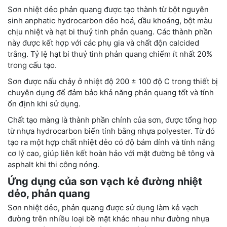
Sơn nhiệt dẻo phản quang được tạo thành từ bột nguyên
sinh anphatic hydrocarbon dẻo hoá, dầu khoáng, bột màu
chịu nhiệt và hạt bi thuỷ tinh phản quang. Các thành phần
này được kết hợp với các phụ gia và chất độn calcided
trắng. Tỷ lệ hạt bi thuỷ tinh phản quang chiếm ít nhất 20%
trong cấu tạo.
Sơn được nấu chảy ở nhiệt độ 200 ± 100 độ C trong thiết bị
chuyên dụng để đảm bảo khả năng phản quang tốt và tính
ổn định khi sử dụng.
Chất tạo màng là thành phần chính của sơn, được tổng hợp
từ nhựa hydrocarbon biến tính bằng nhựa polyester. Từ đó
tạo ra một hợp chất nhiệt dẻo có độ bám dính và tính năng
cơ lý cao, giúp liên kết hoàn hảo với mặt đường bê tông và
asphalt khi thi công nóng.
Ứng dụng của sơn vạch kẻ đường nhiệt
dẻo, phản quang
Sơn nhiệt dẻo, phản quang được s
ử dụng làm kẻ vạch
đường trên nhiều loại bề mặt khác nhau như đường nhựa