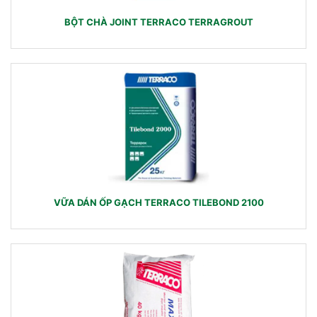
BỘT CHÀ JOINT TERRACO TERRAGROUT
VỮA DÁN ỐP GẠCH TERRACO TILEBOND 2100