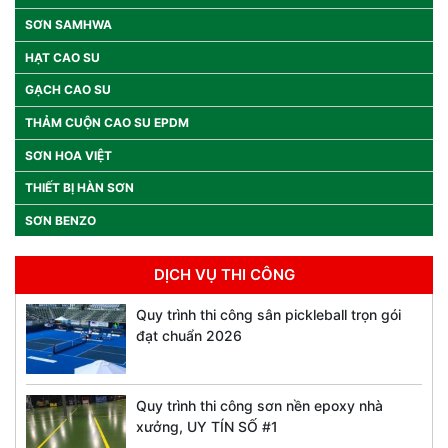
SƠN SAMHWA
HẠT CAO SU
GẠCH CAO SU
THẢM CUỘN CAO SU EPDM
SƠN HOA VIỆT
THIẾT BỊ HÀN SƠN
SƠN BENZO
DỊCH VỤ THI CÔNG
Quy trình thi công sân pickleball trọn gói
đạt chuẩn 2026
Quy trình thi công sơn nền epoxy nhà
xưởng, UY TÍN SỐ #1