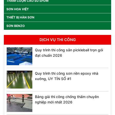
THẢM CUỘN CAO SU EPDM
SƠN HOA VIỆT
THIẾT BỊ HÀN SƠN
SƠN BENZO
DỊCH VỤ THI CÔNG
Quy trình thi công sân pickleball trọn gói
đạt chuẩn 2026
Quy trình thi công sơn nền epoxy nhà
xưởng, UY TÍN SỐ #1
Bảng giá thi công chống thấm chuyên
nghiệp mới nhất 2026