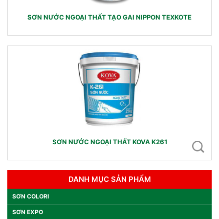
SƠN NƯỚC NGOẠI THẤT TẠO GAI NIPPON TEXKOTE
SƠN NƯỚC NGOẠI THẤT KOVA K261
DANH MỤC SẢN PHẨM
SƠN COLORI
SƠN EXPO