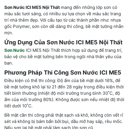
Sơn Nước ICI ME5 Nội Thất
mang đến những lớp sơn có
màu sắc tươi sáng, có nhiều sự lựa chọn về màu sắc trang
trí nhà thêm đẹp. Với cấu tạo từ các thành phần như: nhựa
gốc Polymer, sơn còn dễ dàng thi công, bề mặt tường nhẵn
mịn.
Ứng Dụng Của Sơn Nước ICI ME5 Nội Thất
Sơn Nước
ICI ME5 Nội Thất thích hợp sử dụng để trang trí,
bảo vệ cho bề mặt tường bên trong ngôi nhà thân yêu của
bạn.
Phương Pháp Thi Công Sơn Nước ICI ME5
Điều kiện có thể thi công: Độ ẩm của bề mặt dưới 16%, để
bề mặt tường khô lại từ 21 đến 28 ngày trong điều kiện thời
tiết bình thường (nhiệt độ môi trường trung bình 30˚C, độ
ẩm của môi trường 80%). Không được sơn nếu nhiệt độ thời
tiết dưới 10˚C.
Bề mặt cần thi công phải thật sạch và khô, không còn vết rỉ
sét và không bị bám bẩn bởi:bụi, dầu mỡ hay sáp, rêu mốc.
Nếu sơn lại bề mặt phải làm sạch lớp sơn cũ.