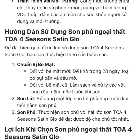
Thân Thiện Với Môi Trường:
Công thức không chứa
chì, thủy ngân và phooc-môn, cùng với hàm lượng
VOC thấp, đảm bảo an toàn cho sức khỏe người sử
dụng và môi trường.
Hướng Dẫn Sử Dụng Sơn phủ ngoại thất
TOA 4 Seasons Satin Glo
Để đạt hiệu quả tối ưu khi sử dụng sơn TOA 4 Seasons
Satin Glo, bạn cần thực hiện theo các bước sau:
Chuẩn Bị Bề Mặt:
Đối với bề mặt mới: Để khô trong 28 ngày, loại
bỏ bụi bẩn và dầu mỡ.
Đối với bề mặt cũ: Làm sạch và xử lý các vết
rong rêu, nấm mốc trước khi sơn.
Sơn Lót:
Sử dụng một lớp sơn lót phù hợp trước khi
tiến hành sơn phủ.
Sơn Phủ:
Thực hiện sơn phủ với hai lớp sơn TOA 4
Seasons Satin Glo để đạt được độ che phủ tốt nhất.
Lợi Ích Khi Chọn Sơn phủ ngoại thất TOA 4
Seasons Satin Glo