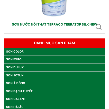
SƠN NƯỚC NỘI THẤT TERRACO TERRATOP SILK NEW
DANH MỤC SẢN PHẨM
SƠN COLORI
SƠN EXPO
SƠN DULUX
SƠN JOTUN
SƠN Á ĐÔNG
SƠN BẠCH TUYẾT
SƠN GALANT
SƠN HẢI ÂU