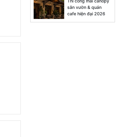
Thi công mái canopy
sân vườn & quán
cafe hiện đại 2026