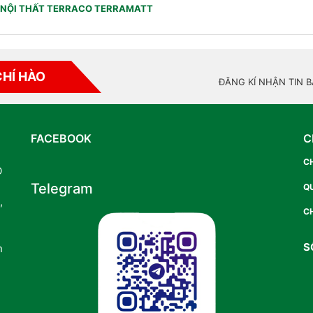
NỘI THẤT TERRACO TERRAMATT
CHÍ HÀO
ĐĂNG KÍ NHẬN TIN 
FACEBOOK
C
C
O
Telegram
Q
,
CH
S
n