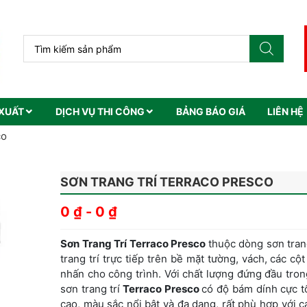
XUẤT
DỊCH VỤ THI CÔNG
BẢNG BÁO GIÁ
LIÊN HỆ
co
SƠN TRANG TRÍ TERRACO PRESCO
0
₫
-
0
₫
Sơn Trang Trí Terraco Presco
thuộc dòng sơn tran
trang trí trực tiếp trên bề mặt tường, vách, các cộ
nhấn cho công trình. Với chất lượng đứng đầu tron
sơn trang trí
Terraco Presco
có độ bám dính cực t
cao, màu sắc nổi bật và đa dạng, rất phù hợp với cá