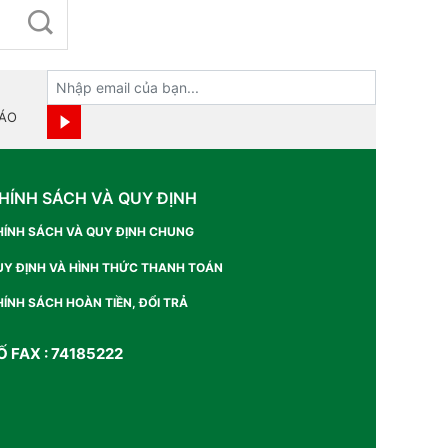
BÁO
HÍNH SÁCH VÀ QUY ĐỊNH
HÍNH SÁCH VÀ QUY ĐỊNH CHUNG
UY ĐỊNH VÀ HÌNH THỨC THANH TOÁN
ÍNH SÁCH HOÀN TIỀN, ĐỔI TRẢ
Ố FAX : 74185222