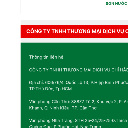
SƠN NƯỚC 
CÔNG TY TNHH THƯƠNG MẠI DỊCH VỤ 
Thông tin liên hệ
CÔNG TY TNHH THƯƠNG MẠI DỊCH VỤ CHÍ HÀ
Địa chỉ: 606/76/4, Quốc Lộ 13, P.Hiệp Bình Phước
TP.THủ Đức, Tp.HCM
Văn phòng Cần Thơ: 388Z7 Tổ 2, Khu vực 2, P. A
Khánh, Q. Ninh Kiều, TP. Cần Thơ
Văn phòng Nha Trang: STH 25-24/25-25 Đ.Thích
Quảng Đức, P.Phước Hải, Nha Trang