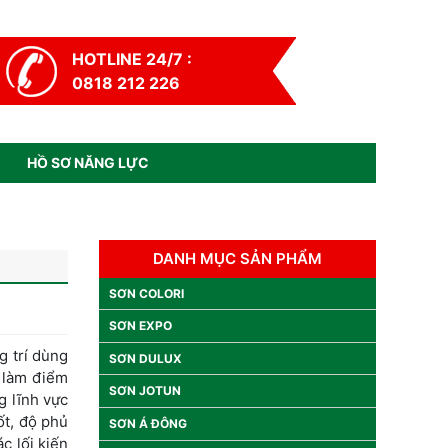
HOTLINE 24/7 :
0818 212 226
HỒ SƠ NĂNG LỰC
DANH MỤC SẢN PHẨM
SƠN COLORI
SƠN EXPO
g trí dùng
SƠN DULUX
t làm điểm
SƠN JOTUN
g lĩnh vực
ốt, độ phủ
SƠN Á ĐÔNG
c lối kiến