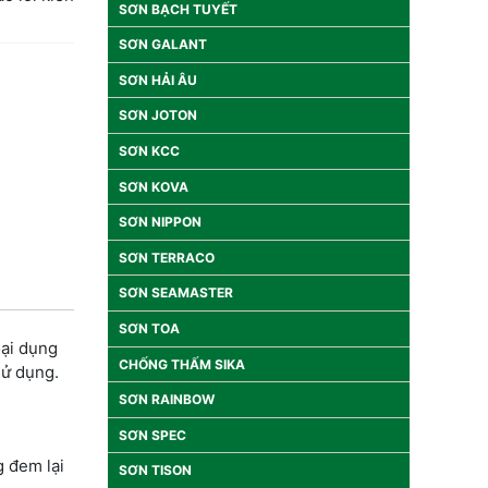
SƠN BẠCH TUYẾT
SƠN GALANT
SƠN HẢI ÂU
SƠN JOTON
SƠN KCC
SƠN KOVA
SƠN NIPPON
SƠN TERRACO
SƠN SEAMASTER
SƠN TOA
oại dụng
CHỐNG THẤM SIKA
sử dụng.
SƠN RAINBOW
SƠN SPEC
g đem lại
SƠN TISON