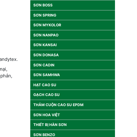
SƠN BOSS
SƠN SPRING
SƠN MYKOLOR
SƠN NANPAO
SƠN KANSAI
SƠN DONASA
Handytex.
SƠN CADIN
mại,
SƠN SAMHWA
 phản,
HẠT CAO SU
GẠCH CAO SU
THẢM CUỘN CAO SU EPDM
SƠN HOA VIỆT
THIẾT BỊ HÀN SƠN
SƠN BENZO