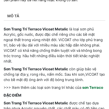
MÔ TẢ
Sơn Trang Trí Terraco Vicoat Metalic
là loại sơn phủ
Acrylic, gốc nước, được đặc chế riêng cho các bề mặt
ngoại thất trong vùng nhiệt đới. ViCOAT cho lớp phủ trang
trí, bảo vệ lâu dài với nhiều màu sắc hấp dẫn không phai.
ViCOAT có khả năng chống thấm tuyệt vời và không bong
tróc trong hầu hết những điều kiện thời tiết khắc nghiệt
nhất.
Sơn Trang Trí Terraco Vicoat Metalic
còn giúp bảo vệ
chống lại địa y, rong rêu, nấm mốc. Sau khi sơn,ViCOAT tạo
cho bề mặt độ óng ánh với độ bóng trung bình.
>>> Xem thêm các loại sơn trang trí khác của
sơn Terraco
ĐẶC ĐIỂM
Sơn Trang Trí Terraco Vicoat Metalic
được chế tạo dựa
trên nhựa Acrylic nguyên chất, các chất màu có độ bền cao,