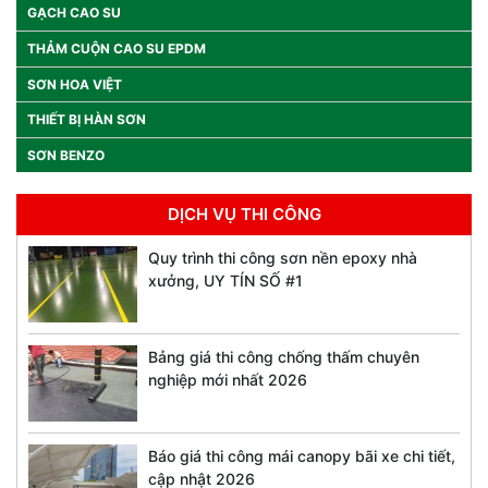
GẠCH CAO SU
THẢM CUỘN CAO SU EPDM
SƠN HOA VIỆT
THIẾT BỊ HÀN SƠN
SƠN BENZO
DỊCH VỤ THI CÔNG
Quy trình thi công sơn nền epoxy nhà
xưởng, UY TÍN SỐ #1
Bảng giá thi công chống thấm chuyên
nghiệp mới nhất 2026
Báo giá thi công mái canopy bãi xe chi tiết,
cập nhật 2026